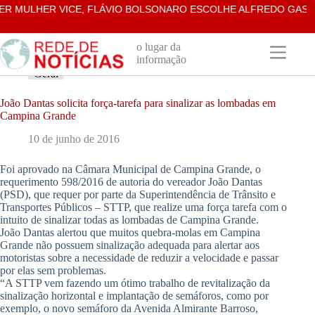
Pular
MULHER VICE, FLÁVIO BOLSONARO ESCOLHE ALFREDO GASPAR 
para
o
conteúdo
o lugar da
informação
Geral
João Dantas solicita força-tarefa para sinalizar as lombadas em
Campina Grande
10 de junho de 2016
Foi aprovado na Câmara Municipal de Campina Grande, o
requerimento 598/2016 de autoria do vereador João Dantas
(PSD), que requer por parte da Superintendência de Trânsito e
Transportes Públicos – STTP, que realize uma força tarefa com o
intuito de sinalizar todas as lombadas de Campina Grande.
João Dantas alertou que muitos quebra-molas em Campina
Grande não possuem sinalização adequada para alertar aos
motoristas sobre a necessidade de reduzir a velocidade e passar
por elas sem problemas.
“A STTP vem fazendo um ótimo trabalho de revitalização da
sinalização horizontal e implantação de semáforos, como por
exemplo, o novo semáforo da Avenida Almirante Barroso,