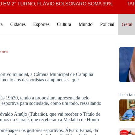
M 2° TURNO; FLÁVIO BOLSONARO SOMA 39%
TARCÍS
ca
Cidades
Esportes
Cultura
Mundo
Policial
Geral
dores
sportivo mundial, a Câmara Municipal de Campina
imento aos desportistas campinenses, que
Leia t
, às 19h30, tendo a propositura apresentada pelo
 esportiva para sociedade, como um todo, ressaltando
aldo Araújo (Tubarão), que vai receber o Título de
linhos do Caratê, que receberam a Medalha de Honra
omenagear os gestores esportivos, Álvaro Farias, da