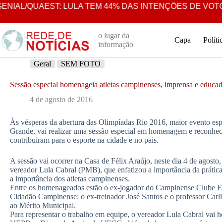
Pular
AL/QUAEST: LULA TEM 44% DAS INTENÇÕES DE VOTO E
para
o
conteúdo
o lugar da
Capa
Políti
informação
Geral
SEM FOTO
Sessão especial homenageia atletas campinenses, imprensa e educa
4 de agosto de 2016
Às vésperas da abertura das Olimpíadas Rio 2016, maior evento e
Grande, vai realizar uma sessão especial em homenagem e reconhec
contribuíram para o esporte na cidade e no país.
A sessão vai ocorrer na Casa de Félix Araújo, neste dia 4 de agosto
vereador Lula Cabral (PMB), que enfatizou a importância da prática
a importância dos atletas campinenses.
Entre os homenageados estão o ex-jogador do Campinense Clube Edv
Cidadão Campinense; o ex-treinador José Santos e o professor Car
ao Mérito Municipal.
Para representar o trabalho em equipe, o vereador Lula Cabral vai h