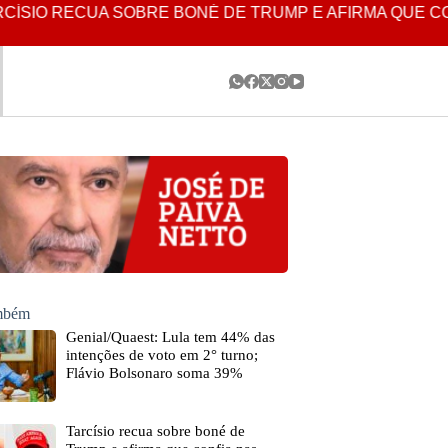
IO RECUA SOBRE BONÉ DE TRUMP E AFIRMA QUE CONF
ambém
Genial/Quaest: Lula tem 44% das
intenções de voto em 2° turno;
Flávio Bolsonaro soma 39%
Tarcísio recua sobre boné de