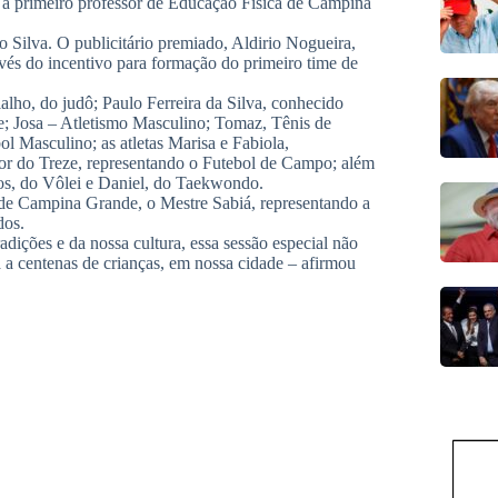
primeiro professor de Educação Física de Campina
o Silva. O publicitário premiado, Aldirio Nogueira,
vés do incentivo para formação do primeiro time de
lho, do judô; Paulo Ferreira da Silva, conhecido
; Josa – Atletismo Masculino; Tomaz, Tênis de
l Masculino; as atletas Marisa e Fabiola,
or do Treze, representando o Futebol de Campo; além
os, do Vôlei e Daniel, do Taekwondo.
s de Campina Grande, o Mestre Sabiá, representando a
dos.
adições e da nossa cultura, essa sessão especial não
 a centenas de crianças, em nossa cidade – afirmou