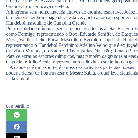
UEPB, e Dione de Assis, da UFCG. Além da homenagem póstuma a 
Grande, Luiz Gonzaga de Melo.
A imprensa será homenageada através do cronista esportivo, Joãozit
também vai ser homenageado, desta vez, pelo apoio ao esporte, atra
Handebol masculino de Campina Grande.
Por modalidade olímpica, serão homenageados os atletas Roberto Fia
como Formiga, representando o Box; Eduardo Schiffer, do Basquete
Mesa; Vanildo Leite, Futsal Masculino; Everaldo Lopes, do Handebo
representando o Handebol Feminino; Adelino Velho que é ex-jogad
de Ivison Miranda, do Xadrez; Flávio Farias, Natação; Renato Barr
Para celebrar os esportes olímpicos, mas também os grandes atleta
Capoeira e Julio Areda, representando o Jiu-Jutsu serão homenagea
– A capoeira é um esporte, é o nosso esporte. Faz parte das nossas tr
poderia deixar de homenagear o Mestre Sabiá, o qual leva cidadania
Lula Cabral.
compartilhe