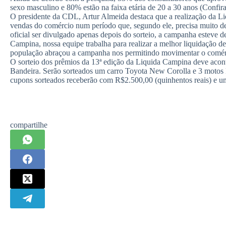
sexo masculino e 80% estão na faixa etária de 20 a 30 anos (Confira
O presidente da CDL, Artur Almeida destaca que a realização da Li
vendas do comércio num período que, segundo ele, precisa muito des
oficial ser divulgado apenas depois do sorteio, a campanha esteve d
Campina, nossa equipe trabalha para realizar a melhor liquidação de
população abraçou a campanha nos permitindo movimentar o comérci
O sorteio dos prêmios da 13ª edição da Liquida Campina deve aconte
Bandeira. Serão sorteados um carro Toyota New Corolla e 3 moto
cupons sorteados receberão com R$2.500,00 (quinhentos reais) e u
compartilhe