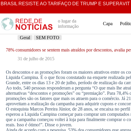
Pular
RASIL RESISTE AO TARIFAÇO DE TRUMP E SUPERÁVIT C
para
o
conteúdo
o lugar da
Capa
Políti
informação
Geral
SEM FOTO
78% consumidores se sentem mais atraídos por descontos, avalia pe
31 de julho de 2015
Os descontos e as promoções foram os maiores atrativos entre os c
Liquida Campina. É o que ficou constatado na enquete realizada p
Grande, entre os dias 13 e 20 de julho, período de realização da cam
Ao todo, 540 pessoas responderam a pergunta “O que mais lhe atra
alternativas “descontos e promoções” ou “premiação”. Para 78,4% d
promoções são os fatores que mais os atraem para o comércio. Já 21
aproveitam a realização da campanha para adquirir cupons e concor
O estoquista Marcos Pereira Júnior, de 28 anos, se encaixa no perfi
esperou a Liquida Campina começar para comprar um computados n
que a campanha começou voltei à loja para finalmente comprar o c
reais. Isso é ótimo!”. Disse o jovem.
Ainda de acordo com a pesquisa, 53% dos consumidores que aprov