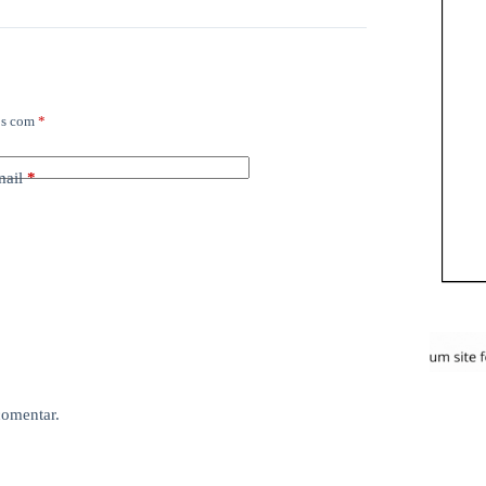
os com
*
mail
*
comentar.