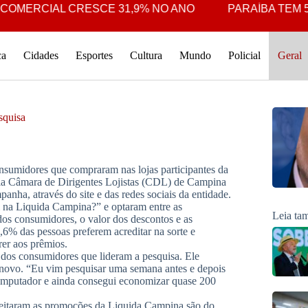
OMERCIAL CRESCE 31,9% NO ANO
PARAÍBA TEM 5º 
ca
Cidades
Esportes
Cultura
Mundo
Policial
Geral
squisa
onsumidores que compraram nas lojas participantes da
ela Câmara de Dirigentes Lojistas (CDL) de Campina
panha, através do site e das redes sociais da entidade.
i na Liquida Campina?” e optaram entre as
Leia t
os consumidores, o valor dos descontos e as
,6% das pessoas preferem acreditar na sorte e
rer aos prêmios.
l dos consumidores que lideram a pesquisa. Ele
ovo. “Eu vim pesquisar uma semana antes e depois
omputador e ainda consegui economizar quase 200
eitaram as promoções da Liquida Campina são do