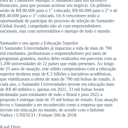
Para as 3 melhores Startups, o Santander dará um incentivo
financeiro, para que possam acelerar seu negócio. Os prêmios
serão de R$ 80.000 para o 1° colocado, R$ 60.000 para o 2° e de
R$ 40.000 para o 3° colocado. Os 6 vencedores terão a
oportunidade de participar do processo de seleção do Santander
Global Award, competindo não só com empreendedores
nacionais, mas com universitários e startups de todo o mundo.
Santander e seu apoio a Educação Superior
O Santander Universidades já impactou a vida de mais de 790
mil estudantes, profissionais e empreendedores por meio de
programas gratuitos, muitos deles realizados em parcerias com as
1.200 universidades de 22 países que estão presentes. Ao longo
de 25 anos de atuação, este sólido compromisso com a educação
superior destinou mais de € 2 bilhões a iniciativas acadêmicas,
que viabilizaram a oferta de mais de 790 mil bolsas de estudo. A
cada ano, o Santander Universidades investe em educação mais
de R$ 40 milhões e, apenas em 2021, 33 mil bolsas foram
destinadas para estudantes de todo o Brasil e para 2022 a
proposta é entregar mais de 35 mil bolsas de estudo. Essa atuação
levou o Santander a ser reconhecido como a empresa que mais
investe em educação no mundo, de acordo com o Informe
Varkey / UNESCO / Fortune 500 de 2018.
Kauê Diniz