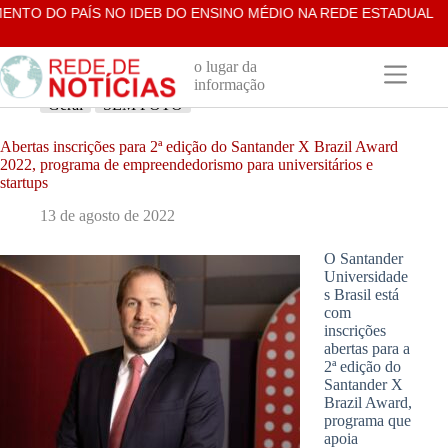
Pular
TO DO PAÍS NO IDEB DO ENSINO MÉDIO NA REDE ESTADUAL
R
para
o
conteúdo
o lugar da
informação
Geral
SEM FOTO
Abertas inscrições para 2ª edição do Santander X Brazil Award
2022, programa de empreendedorismo para universitários e
startups
13 de agosto de 2022
O Santander
Universidade
s Brasil está
com
inscrições
abertas para a
2ª edição do
Santander X
Brazil Award,
programa que
apoia