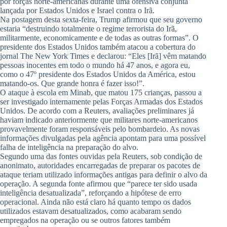
por forças norte-americanas durante uma ofensiva conjunta
lançada por Estados Unidos e Israel contra o Irã.
Na postagem desta sexta-feira, Trump afirmou que seu governo
estaria “destruindo totalmente o regime terrorista do Irã,
militarmente, economicamente e de todas as outras formas”. O
presidente dos Estados Unidos também atacou a cobertura do
jornal The New York Times e declarou: “Eles [Irã] vêm matando
pessoas inocentes em todo o mundo há 47 anos, e agora eu,
como o 47º presidente dos Estados Unidos da América, estou
matando-os. Que grande honra é fazer isso!”.
O ataque à escola em Minab, que matou 175 crianças, passou a
ser investigado internamente pelas Forças Armadas dos Estados
Unidos. De acordo com a Reuters, avaliações preliminares já
haviam indicado anteriormente que militares norte-americanos
provavelmente foram responsáveis pelo bombardeio. As novas
informações divulgadas pela agência apontam para uma possível
falha de inteligência na preparação do alvo.
Segundo uma das fontes ouvidas pela Reuters, sob condição de
anonimato, autoridades encarregadas de preparar os pacotes de
ataque teriam utilizado informações antigas para definir o alvo da
operação. A segunda fonte afirmou que “parece ter sido usada
inteligência desatualizada”, reforçando a hipótese de erro
operacional. Ainda não está claro há quanto tempo os dados
utilizados estavam desatualizados, como acabaram sendo
empregados na operação ou se outros fatores também