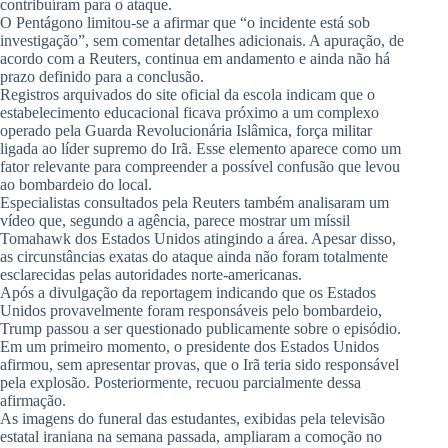
contribuíram para o ataque.
O Pentágono limitou-se a afirmar que “o incidente está sob
investigação”, sem comentar detalhes adicionais. A apuração, de
acordo com a Reuters, continua em andamento e ainda não há
prazo definido para a conclusão.
Registros arquivados do site oficial da escola indicam que o
estabelecimento educacional ficava próximo a um complexo
operado pela Guarda Revolucionária Islâmica, força militar
ligada ao líder supremo do Irã. Esse elemento aparece como um
fator relevante para compreender a possível confusão que levou
ao bombardeio do local.
Especialistas consultados pela Reuters também analisaram um
vídeo que, segundo a agência, parece mostrar um míssil
Tomahawk dos Estados Unidos atingindo a área. Apesar disso,
as circunstâncias exatas do ataque ainda não foram totalmente
esclarecidas pelas autoridades norte-americanas.
Após a divulgação da reportagem indicando que os Estados
Unidos provavelmente foram responsáveis pelo bombardeio,
Trump passou a ser questionado publicamente sobre o episódio.
Em um primeiro momento, o presidente dos Estados Unidos
afirmou, sem apresentar provas, que o Irã teria sido responsável
pela explosão. Posteriormente, recuou parcialmente dessa
afirmação.
As imagens do funeral das estudantes, exibidas pela televisão
estatal iraniana na semana passada, ampliaram a comoção no