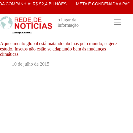
Pular
COMPANHIA: R$ 52,4 BILHÕES
META É CONDENADA A PAGAR 
para
o
conteúdo
o lugar da
informação
Especial
Aquecimento global está matando abelhas pelo mundo, sugere
estudo. Insetos não estão se adaptando bem às mudanças
climáticas
10 de julho de 2015