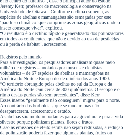
é no centro do parafuso”, disse o principal autor do estudo,
Jeremy Kerr, professor de macroecologia e conservação na
Universidade de Ottawa. “Conforme o clima esquenta, as
espécies de abelhas e mamangabas são esmagadas por este
‘parafuso climático’ que comprime as zonas geográficas onde o
inseto consegue viver”, explicou.
“O resultado é o declínio rápido e generalizado dos polinizadores
em todos os continentes, que não é devido ao uso de pesticidas
ou à perda de habitat”, acrescentou.
Registros pelo mundo
Para a investigação, os pesquisadores analisaram quase meio
milhão de registros – anotados por museus e cientistas
voluntários – de 67 espécies de abelhas e mamangabas na
América do Norte e Europa desde o início dos anos 1900.
“O território abrangido pelas abelhas no sul da Europa e da
América do Norte caiu cerca de 300 quilômetros. O escopo e o
ritmo destas perdas são sem precedentes”, disse Kerr.
Esses insetos “geralmente não conseguem” migrar para o norte.
Ao contrário das borboletas, que se mudam mas não
desaparecerem, acrescentou o estudo.
As abelhas são muito importantes para a agricultura e para a vida
silvestre porque polinizam plantas, flores e frutos.
Caso as emissões de efeito estufa não sejam reduzidas, a redução
da polinização poderia fazer que algumas plantas, frutos ou