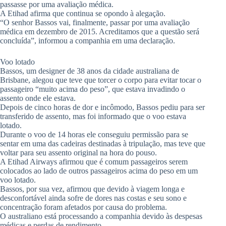
passasse por uma avaliação médica.
A Etihad afirma que continua se opondo à alegação.
“O senhor Bassos vai, finalmente, passar por uma avaliação
médica em dezembro de 2015. Acreditamos que a questão será
concluída”, informou a companhia em uma declaração.
Voo lotado
Bassos, um designer de 38 anos da cidade australiana de
Brisbane, alegou que teve que torcer o corpo para evitar tocar o
passageiro “muito acima do peso”, que estava invadindo o
assento onde ele estava.
Depois de cinco horas de dor e incômodo, Bassos pediu para ser
transferido de assento, mas foi informado que o voo estava
lotado.
Durante o voo de 14 horas ele conseguiu permissão para se
sentar em uma das cadeiras destinadas à tripulação, mas teve que
voltar para seu assento original na hora do pouso.
A Etihad Airways afirmou que é comum passageiros serem
colocados ao lado de outros passageiros acima do peso em um
voo lotado.
Bassos, por sua vez, afirmou que devido à viagem longa e
desconfortável ainda sofre de dores nas costas e seu sono e
concentração foram afetados por causa do problema.
O australiano está processando a companhia devido às despesas
médicas e perdas de rendimento.