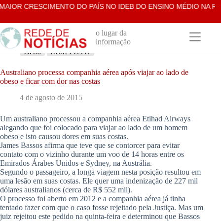
Pular
AIOR CRESCIMENTO DO PAÍS NO IDEB DO ENSINO MÉDIO NA RED
para
o
conteúdo
o lugar da
informação
Geral
SEM FOTO
Australiano processa companhia aérea após viajar ao lado de
obeso e ficar com dor nas costas
4 de agosto de 2015
Um australiano processou a companhia aérea Etihad Airways
alegando que foi colocado para viajar ao lado de um homem
obeso e isto causou dores em suas costas.
James Bassos afirma que teve que se contorcer para evitar
contato com o vizinho durante um voo de 14 horas entre os
Emirados Árabes Unidos e Sydney, na Austrália.
Segundo o passageiro, a longa viagem nesta posição resultou em
uma lesão em suas costas. Ele quer uma indenização de 227 mil
dólares australianos (cerca de R$ 552 mil).
O processo foi aberto em 2012 e a companhia aérea já tinha
tentado fazer com que o caso fosse rejeitado pela Justiça. Mas um
juiz rejeitou este pedido na quinta-feira e determinou que Bassos