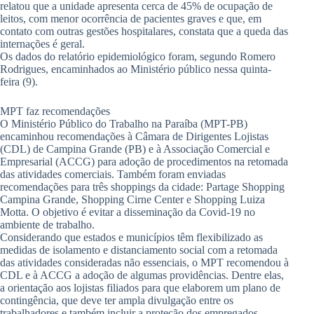
relatou que a unidade apresenta cerca de 45% de ocupação de
leitos, com menor ocorrência de pacientes graves e que, em
contato com outras gestões hospitalares, constata que a queda das
internações é geral.
Os dados do relatório epidemiológico foram, segundo Romero
Rodrigues, encaminhados ao Ministério público nessa quinta-
feira (9).
MPT faz recomendações
O Ministério Público do Trabalho na Paraíba (MPT-PB)
encaminhou recomendações à Câmara de Dirigentes Lojistas
(CDL) de Campina Grande (PB) e à Associação Comercial e
Empresarial (ACCG) para adoção de procedimentos na retomada
das atividades comerciais. Também foram enviadas
recomendações para três shoppings da cidade: Partage Shopping
Campina Grande, Shopping Cirne Center e Shopping Luiza
Motta. O objetivo é evitar a disseminação da Covid-19 no
ambiente de trabalho.
Considerando que estados e municípios têm flexibilizado as
medidas de isolamento e distanciamento social com a retomada
das atividades consideradas não essenciais, o MPT recomendou à
CDL e à ACCG a adoção de algumas providências. Dentre elas,
a orientação aos lojistas filiados para que elaborem um plano de
contingência, que deve ter ampla divulgação entre os
trabalhadores e também incluir a proteção dos empregados