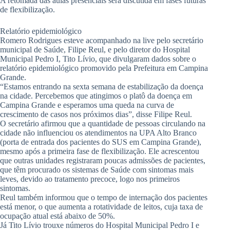
A retomada das aulas presenciais será discutida em fases futuras
de flexibilização.
Relatório epidemiológico
Romero Rodrigues esteve acompanhado na live pelo secretário
municipal de Saúde, Filipe Reul, e pelo diretor do Hospital
Municipal Pedro I, Tito Lívio, que divulgaram dados sobre o
relatório epidemiológico promovido pela Prefeitura em Campina
Grande.
“Estamos entrando na sexta semana de estabilização da doença
na cidade. Percebemos que atingimos o platô da doença em
Campina Grande e esperamos uma queda na curva de
crescimento de casos nos próximos dias”, disse Filipe Reul.
O secretário afirmou que a quantidade de pessoas circulando na
cidade não influenciou os atendimentos na UPA Alto Branco
(porta de entrada dos pacientes do SUS em Campina Grande),
mesmo após a primeira fase de flexibilização. Ele acrescentou
que outras unidades registraram poucas admissões de pacientes,
que têm procurado os sistemas de Saúde com sintomas mais
leves, devido ao tratamento precoce, logo nos primeiros
sintomas.
Reul também informou que o tempo de internação dos pacientes
está menor, o que aumenta a rotatividade de leitos, cuja taxa de
ocupação atual está abaixo de 50%.
Já Tito Lívio trouxe números do Hospital Municipal Pedro I e