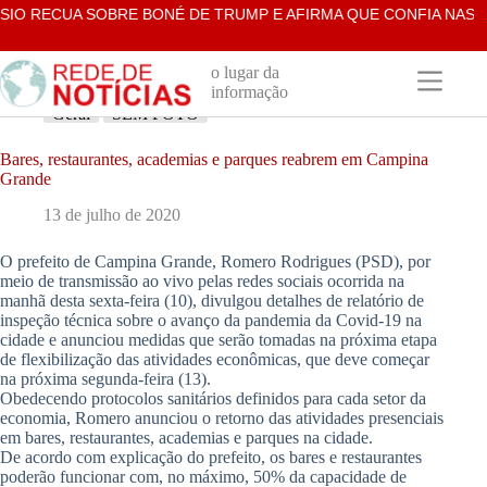
Pular
 RECUA SOBRE BONÉ DE TRUMP E AFIRMA QUE CONFIA NAS UR
para
o
conteúdo
o lugar da
informação
Geral
SEM FOTO
Bares, restaurantes, academias e parques reabrem em Campina
Grande
13 de julho de 2020
O prefeito de Campina Grande, Romero Rodrigues (PSD), por
meio de transmissão ao vivo pelas redes sociais ocorrida na
manhã desta sexta-feira (10), divulgou detalhes de relatório de
inspeção técnica sobre o avanço da pandemia da Covid-19 na
cidade e anunciou medidas que serão tomadas na próxima etapa
de flexibilização das atividades econômicas, que deve começar
na próxima segunda-feira (13).
Obedecendo protocolos sanitários definidos para cada setor da
economia, Romero anunciou o retorno das atividades presenciais
em bares, restaurantes, academias e parques na cidade.
De acordo com explicação do prefeito, os bares e restaurantes
poderão funcionar com, no máximo, 50% da capacidade de