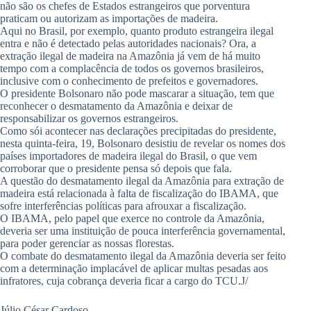
não são os chefes de Estados estrangeiros que porventura
praticam ou autorizam as importações de madeira.
Aqui no Brasil, por exemplo, quanto produto estrangeira ilegal
entra e não é detectado pelas autoridades nacionais? Ora, a
extração ilegal de madeira na Amazônia já vem de há muito
tempo com a complacência de todos os governos brasileiros,
inclusive com o conhecimento de prefeitos e governadores.
O presidente Bolsonaro não pode mascarar a situação, tem que
reconhecer o desmatamento da Amazônia e deixar de
responsabilizar os governos estrangeiros.
Como sói acontecer nas declarações precipitadas do presidente,
nesta quinta-feira, 19, Bolsonaro desistiu de revelar os nomes dos
países importadores de madeira ilegal do Brasil, o que vem
corroborar que o presidente pensa só depois que fala.
A questão do desmatamento ilegal da Amazônia para extração de
madeira está relacionada à falta de fiscalização do IBAMA, que
sofre interferências políticas para afrouxar a fiscalização.
O IBAMA, pelo papel que exerce no controle da Amazônia,
deveria ser uma instituição de pouca interferência governamental,
para poder gerenciar as nossas florestas.
O combate do desmatamento ilegal da Amazônia deveria ser feito
com a determinação implacável de aplicar multas pesadas aos
infratores, cuja cobrança deveria ficar a cargo do TCU.J/
Júlio César Cardoso