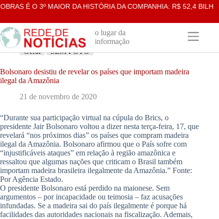
Pular
RAS É O 3º MAIOR DA HISTÓRIA DA COMPANHIA: R$ 52,4 BILHÕE
para
o
conteúdo
o lugar da
informação
Geral
SEM FOTO
Bolsonaro desistiu de revelar os países que importam madeira
ilegal da Amazônia
21 de novembro de 2020
“Durante sua participação virtual na cúpula do Brics, o
presidente Jair Bolsonaro voltou a dizer nesta terça-feira, 17, que
revelará “nos próximos dias” os países que compram madeira
ilegal da Amazônia. Bolsonaro afirmou que o País sofre com
“injustificáveis ataques” em relação à região amazônica e
ressaltou que algumas nações que criticam o Brasil também
importam madeira brasileira ilegalmente da Amazônia.” Fonte:
Por Agência Estado.
O presidente Bolsonaro está perdido na maionese. Sem
argumentos – por incapacidade ou teimosia – faz acusações
infundadas. Se a madeira sai do país ilegalmente é porque há
facilidades das autoridades nacionais na fiscalização. Ademais,