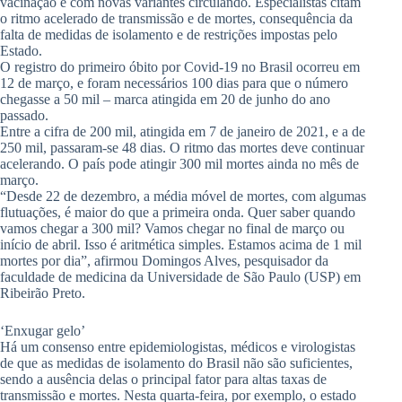
vacinação e com novas variantes circulando. Especialistas citam
o ritmo acelerado de transmissão e de mortes, consequência da
falta de medidas de isolamento e de restrições impostas pelo
Estado.
O registro do primeiro óbito por Covid-19 no Brasil ocorreu em
12 de março, e foram necessários 100 dias para que o número
chegasse a 50 mil – marca atingida em 20 de junho do ano
passado.
Entre a cifra de 200 mil, atingida em 7 de janeiro de 2021, e a de
250 mil, passaram-se 48 dias. O ritmo das mortes deve continuar
acelerando. O país pode atingir 300 mil mortes ainda no mês de
março.
“Desde 22 de dezembro, a média móvel de mortes, com algumas
flutuações, é maior do que a primeira onda. Quer saber quando
vamos chegar a 300 mil? Vamos chegar no final de março ou
início de abril. Isso é aritmética simples. Estamos acima de 1 mil
mortes por dia”, afirmou Domingos Alves, pesquisador da
faculdade de medicina da Universidade de São Paulo (USP) em
Ribeirão Preto.
‘Enxugar gelo’
Há um consenso entre epidemiologistas, médicos e virologistas
de que as medidas de isolamento do Brasil não são suficientes,
sendo a ausência delas o principal fator para altas taxas de
transmissão e mortes. Nesta quarta-feira, por exemplo, o estado