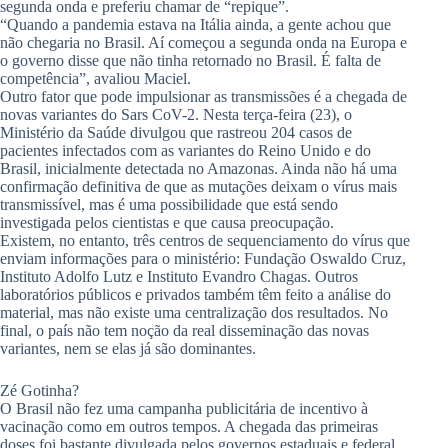
segunda onda e preferiu chamar de “repique”.
“Quando a pandemia estava na Itália ainda, a gente achou que
não chegaria no Brasil. Aí começou a segunda onda na Europa e
o governo disse que não tinha retornado no Brasil. É falta de
competência”, avaliou Maciel.
Outro fator que pode impulsionar as transmissões é a chegada de
novas variantes do Sars CoV-2. Nesta terça-feira (23), o
Ministério da Saúde divulgou que rastreou 204 casos de
pacientes infectados com as variantes do Reino Unido e do
Brasil, inicialmente detectada no Amazonas. Ainda não há uma
confirmação definitiva de que as mutações deixam o vírus mais
transmissível, mas é uma possibilidade que está sendo
investigada pelos cientistas e que causa preocupação.
Existem, no entanto, três centros de sequenciamento do vírus que
enviam informações para o ministério: Fundação Oswaldo Cruz,
Instituto Adolfo Lutz e Instituto Evandro Chagas. Outros
laboratórios públicos e privados também têm feito a análise do
material, mas não existe uma centralização dos resultados. No
final, o país não tem noção da real disseminação das novas
variantes, nem se elas já são dominantes.
Zé Gotinha?
O Brasil não fez uma campanha publicitária de incentivo à
vacinação como em outros tempos. A chegada das primeiras
doses foi bastante divulgada pelos governos estaduais e federal,