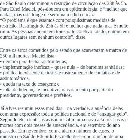
de São Paulo determinou a restrição de circulação das 23h às 5h.
Para Ethel Maciel, pós-doutora em epidemiologia, é “melhor que
nada”, mas está longe de ser uma medida eficaz.
“O problema é que estamos com pouquíssimas medidas de
restrição. Restringir de 23h às 5h é melhor que nada, mas é muito
ruim. As pessoas andam em transporte coletivo lotado, entram em
outros lugares sem nenhum controle”, disse.
Entre os erros cometidos pelo estado que acarretaram a marca de
250 mil mortes, Maciel lista:
• demora para fechar as fronteiras;
• implementação ineficaz – quase nula – de barreiras sanitárias;
• política inexistente de testes e rastreamento de contatos e de
assintomáticos;
• queda na taxa de testagem; e
• falta de liderança e incentivo ao isolamento por parte do
presidente, governadores e prefeitos.
Já Alves resumiu essas medidas – na verdade, a ausência delas –
com uma expressão: toda a política nacional é de “enxugar gelo”.
Segundo ele, cientistas avisaram sobre uma nova alta nos casos e
mortes com dois meses de antecedência, em setembro do ano
passado. Em novembro, com a alta no número de casos, o
ministro da Saúde Eduardo Pazuello descartou o início de uma