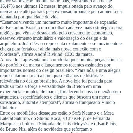
maior valorização imobiliária do país, registrando alta de até
16,47% nos últimos 12 meses, impulsionada pelo avanço do
mercado de alto padrão, pela expansão urbana e pelo aumento da
demanda por qualidade de vida.
“Estamos vivendo um momento muito importante de expansão
da Breton no Brasil, com um olhar cada vez mais estratégico para
regiões que vêm se destacando pelo crescimento econômico,
desenvolvimento imobiliário e valorização do design e da
arquitetura. João Pessoa representa exatamente esse movimento e
chega para fortalecer ainda mais nossa conexão com o
Nordeste”, afirma André Rivkind, CEO da marca.
A nova loja apresenta uma curadoria que combina peças icônicas
do portfólio da marca e lançamentos recentes assinados por
importantes nomes do design brasileiro. “Para nós, é uma alegria
representar uma marca com quase 60 anos de história e
relevância no design brasileiro. A nova loja foi pensada para
traduzir toda a força e versatilidade da Breton em uma
experiência completa de marca, fortalecendo nossa conexão com
arquitetos, especificadores e clientes que buscam um morar
sofisticado, autoral e atemporal”, afirma o franqueado Vinicio
Pinheiro.
Entre os mobiliários destaques estão o Sofá Netuno e a Mesa
Lateral Saturno, do Studio Roca, a ChaiseFly, de Fernanda
Marques, a Poltrona Sintonia, de Luisa Moysés, e o Bar Pilots,
de Bruno Niz, além de novidades que reforçam o