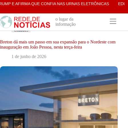
Pular
P E AFIRMA QUE CONFIA NAS URNAS ELETRÔNICAS
EDUARDO
para
o
conteúdo
o lugar da
informação
Cidades
Breton dá mais um passo em sua expansão para o Nordeste com
inauguração em João Pessoa, nesta terça-feira
1 de junho de 2026