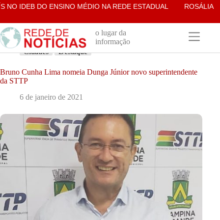
Pular
NO IDEB DO ENSINO MÉDIO NA REDE ESTADUAL
ROSÁLIA LUC
para
o
conteúdo
o lugar da
informação
Cidades
Destaque
Bruno Cunha Lima nomeia Dunga Júnior novo superintendente
da STTP
6 de janeiro de 2021