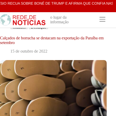
Pular
 RECUA SOBRE BONÉ DE TRUMP E AFIRMA QUE CONFIA NAS UR
para
o
conteúdo
o lugar da
informação
Cidades
Destaque
Calçados de borracha se destacam na exportação da Paraíba em
setembro
15 de outubro de 2022