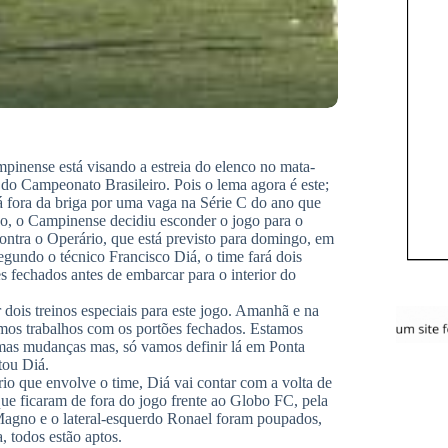
pinense está visando a estreia do elenco no mata-
do Campeonato Brasileiro. Pois o lema agora é este;
á fora da briga por uma vaga na Série C do ano que
so, o Campinense decidiu esconder o jogo para o
ontra o Operário, que está previsto para domingo, em
gundo o técnico Francisco Diá, o time fará dois
es fechados antes de embarcar para o interior do
 dois treinos especiais para este jogo. Amanhã e na
emos trabalhos com os portões fechados. Estamos
mas mudanças mas, só vamos definir lá em Ponta
tou Diá.
io que envolve o time, Diá vai contar com a volta de
 que ficaram de fora do jogo frente ao Globo FC, pela
 Magno e o lateral-esquerdo Ronael foram poupados,
 todos estão aptos.