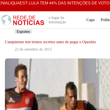
Pular
AEST: LULA TEM 44% DAS INTENÇÕES DE VOTO EM 2° T
para
o
conteúdo
o lugar da
Capa
Políti
informação
Esportes
Campinense tem treinos secretos antes de pegar o Operário
22 de setembro de 2015