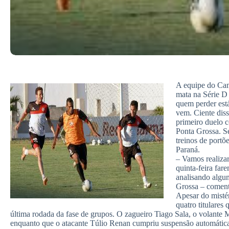
A equipe do Cam
mata na Série D 
quem perder est
vem. Ciente dis
primeiro duelo c
Ponta Grossa. Se
treinos de portõ
Paraná.
– Vamos realizar
quinta-feira far
analisando algu
Grossa – comen
Apesar do mistér
quatro titulares
última rodada da fase de grupos. O zagueiro Tiago Sala, o volante
enquanto que o atacante Túlio Renan cumpriu suspensão automática,