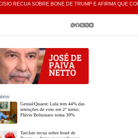
CUA SOBRE BONÉ DE TRUMP E AFIRMA QUE CONFIA NA
ambém
Genial/Quaest: Lula tem 44% das
intenções de voto em 2° turno;
Flávio Bolsonaro soma 39%
Tarcísio recua sobre boné de