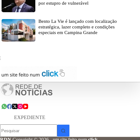
por estupro de vulnerável
Bento La Vie é lançado com localização
estratégica, lazer completo e condições
especiais em Campina Grande
EXPEDIENTE
Sem
resultados
RDN
Copyright © 2026 - um site feito num
click