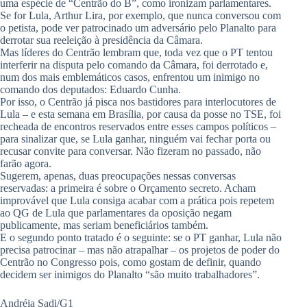
uma espécie de “Centrão do B”, como ironizam parlamentares.
Se for Lula, Arthur Lira, por exemplo, que nunca conversou com
o petista, pode ver patrocinado um adversário pelo Planalto para
derrotar sua reeleição à presidência da Câmara.
Mas líderes do Centrão lembram que, toda vez que o PT tentou
interferir na disputa pelo comando da Câmara, foi derrotado e,
num dos mais emblemáticos casos, enfrentou um inimigo no
comando dos deputados: Eduardo Cunha.
Por isso, o Centrão já pisca nos bastidores para interlocutores de
Lula – e esta semana em Brasília, por causa da posse no TSE, foi
recheada de encontros reservados entre esses campos políticos –
para sinalizar que, se Lula ganhar, ninguém vai fechar porta ou
recusar convite para conversar. Não fizeram no passado, não
farão agora.
Sugerem, apenas, duas preocupações nessas conversas
reservadas: a primeira é sobre o Orçamento secreto. Acham
improvável que Lula consiga acabar com a prática pois repetem
ao QG de Lula que parlamentares da oposição negam
publicamente, mas seriam beneficiários também.
E o segundo ponto tratado é o seguinte: se o PT ganhar, Lula não
precisa patrocinar – mas não atrapalhar – os projetos de poder do
Centrão no Congresso pois, como gostam de definir, quando
decidem ser inimigos do Planalto “são muito trabalhadores”.
Andréia Sadi/G1