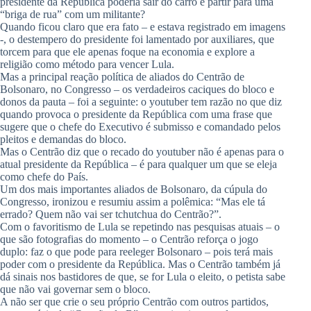
presidente da República poderia sair do carro e partir para uma
“briga de rua” com um militante?
Quando ficou claro que era fato – e estava registrado em imagens
-, o destempero do presidente foi lamentado por auxiliares, que
torcem para que ele apenas foque na economia e explore a
religião como método para vencer Lula.
Mas a principal reação política de aliados do Centrão de
Bolsonaro, no Congresso – os verdadeiros caciques do bloco e
donos da pauta – foi a seguinte: o youtuber tem razão no que diz
quando provoca o presidente da República com uma frase que
sugere que o chefe do Executivo é submisso e comandado pelos
pleitos e demandas do bloco.
Mas o Centrão diz que o recado do youtuber não é apenas para o
atual presidente da República – é para qualquer um que se eleja
como chefe do País.
Um dos mais importantes aliados de Bolsonaro, da cúpula do
Congresso, ironizou e resumiu assim a polêmica: “Mas ele tá
errado? Quem não vai ser tchutchua do Centrão?”.
Com o favoritismo de Lula se repetindo nas pesquisas atuais – o
que são fotografias do momento – o Centrão reforça o jogo
duplo: faz o que pode para reeleger Bolsonaro – pois terá mais
poder com o presidente da República. Mas o Centrão também já
dá sinais nos bastidores de que, se for Lula o eleito, o petista sabe
que não vai governar sem o bloco.
A não ser que crie o seu próprio Centrão com outros partidos,