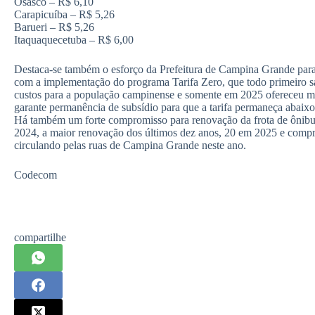
Osasco – R$ 6,10
Carapicuíba – R$ 5,26
Barueri – R$ 5,26
Itaquaquecetuba – R$ 6,00
Destaca-se também o esforço da Prefeitura de Campina Grande para
com a implementação do programa Tarifa Zero, que todo primeiro 
custos para a população campinense e somente em 2025 ofereceu mai
garante permanência de subsídio para que a tarifa permaneça abaixo
Há também um forte compromisso para renovação da frota de ônib
2024, a maior renovação dos últimos dez anos, 20 em 2025 e comp
circulando pelas ruas de Campina Grande neste ano.
Codecom
compartilhe