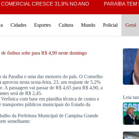
OMERCIAL CRESCE 31,9% NO ANO
PARAÍBA TEM 5º 
ca
Cidades
Esportes
Cultura
Mundo
Policial
Geral
fa de ônibus sobe para R$ 4,90 neste domingo
co da Paraíba e uma das menores do país. O Conselho
rovou nesta sexta-feira, 23, um reajuste de 5,2%
de. A passagem vai passar de R$ 4,65 para R$ 4,90, a
antes será de R$ 2,45.
Leia t
a Verônica com base em planilha técnica de custos e
 transportes públicos municipais do Estado da
abalho da Prefeitura Municipal de Campina Grande
orte semelhante: