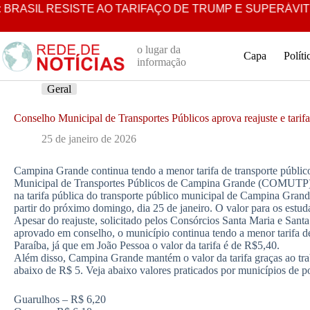
Pular
BRASIL RESISTE AO TARIFAÇO DE TRUMP E SUPERÁVIT C
para
o
conteúdo
o lugar da
Capa
Políti
informação
Geral
Conselho Municipal de Transportes Públicos aprova reajuste e tari
25 de janeiro de 2026
Campina Grande continua tendo a menor tarifa de transporte públi
Municipal de Transportes Públicos de Campina Grande (COMUTP) ap
na tarifa pública do transporte público municipal de Campina Gran
partir do próximo domingo, dia 25 de janeiro. O valor para os estud
Apesar do reajuste, solicitado pelos Consórcios Santa Maria e Sant
aprovado em conselho, o município continua tendo a menor tarifa de
Paraíba, já que em João Pessoa o valor da tarifa é de R$5,40.
Além disso, Campina Grande mantém o valor da tarifa graças ao tr
abaixo de R$ 5. Veja abaixo valores praticados por municípios de p
Guarulhos – R$ 6,20