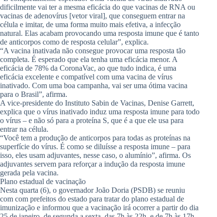
dificilmente vai ter a mesma eficácia do que vacinas de RNA ou
vacinas de adenovírus [vetor viral], que conseguem entrar na
célula e imitar, de uma forma muito mais efetiva, a infecção
natural. Elas acabam provocando uma resposta imune que é tanto
de anticorpos como de resposta celular”, explica.
“A vacina inativada não consegue provocar uma resposta tão
completa. É esperado que ela tenha uma eficácia menor. A
eficácia de 78% da CoronaVac, ao que tudo indica, é uma
eficácia excelente e compatível com uma vacina de vírus
inativado. Com uma boa campanha, vai ser uma ótima vacina
para o Brasil”, afirma.
A vice-presidente do Instituto Sabin de Vacinas, Denise Garrett,
explica que o vírus inativado induz uma resposta imune para todo
o vírus – e não só para a proteína S, que é a que ele usa para
entrar na célula.
“Você tem a produção de anticorpos para todas as proteínas na
superfície do vírus. É como se diluísse a resposta imune – para
isso, eles usam adjuvantes, nesse caso, o alumínio”, afirma. Os
adjuvantes servem para reforçar a indução da resposta imune
gerada pela vacina.
Plano estadual de vacinação
Nesta quarta (6), o governador João Doria (PSDB) se reuniu
com com prefeitos do estado para tratar do plano estadual de
imunização e informou que a vacinação irá ocorrer a partir do dia
25 de janeiro, de segunda a sexta, das 7h às 22h, e de 7h às 17h