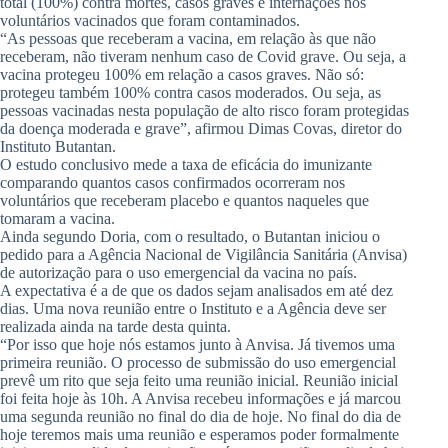
total (100%) contra mortes, casos graves e internações nos
voluntários vacinados que foram contaminados.
“As pessoas que receberam a vacina, em relação às que não
receberam, não tiveram nenhum caso de Covid grave. Ou seja, a
vacina protegeu 100% em relação a casos graves. Não só:
protegeu também 100% contra casos moderados. Ou seja, as
pessoas vacinadas nesta população de alto risco foram protegidas
da doença moderada e grave”, afirmou Dimas Covas, diretor do
Instituto Butantan.
O estudo conclusivo mede a taxa de eficácia do imunizante
comparando quantos casos confirmados ocorreram nos
voluntários que receberam placebo e quantos naqueles que
tomaram a vacina.
Ainda segundo Doria, com o resultado, o Butantan iniciou o
pedido para a Agência Nacional de Vigilância Sanitária (Anvisa)
de autorização para o uso emergencial da vacina no país.
A expectativa é a de que os dados sejam analisados em até dez
dias. Uma nova reunião entre o Instituto e a Agência deve ser
realizada ainda na tarde desta quinta.
“Por isso que hoje nós estamos junto à Anvisa. Já tivemos uma
primeira reunião. O processo de submissão do uso emergencial
prevê um rito que seja feito uma reunião inicial. Reunião inicial
foi feita hoje às 10h. A Anvisa recebeu informações e já marcou
uma segunda reunião no final do dia de hoje. No final do dia de
hoje teremos mais uma reunião e esperamos poder formalmente