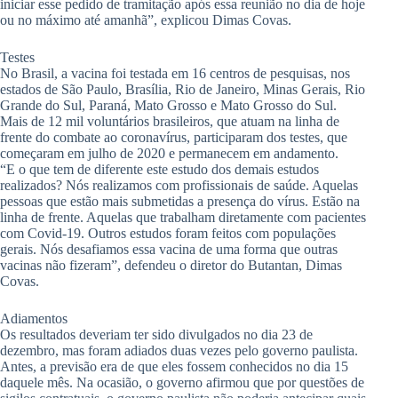
iniciar esse pedido de tramitação após essa reunião no dia de hoje
ou no máximo até amanhã”, explicou Dimas Covas.
Testes
No Brasil, a vacina foi testada em 16 centros de pesquisas, nos
estados de São Paulo, Brasília, Rio de Janeiro, Minas Gerais, Rio
Grande do Sul, Paraná, Mato Grosso e Mato Grosso do Sul.
Mais de 12 mil voluntários brasileiros, que atuam na linha de
frente do combate ao coronavírus, participaram dos testes, que
começaram em julho de 2020 e permanecem em andamento.
“E o que tem de diferente este estudo dos demais estudos
realizados? Nós realizamos com profissionais de saúde. Aquelas
pessoas que estão mais submetidas a presença do vírus. Estão na
linha de frente. Aquelas que trabalham diretamente com pacientes
com Covid-19. Outros estudos foram feitos com populações
gerais. Nós desafiamos essa vacina de uma forma que outras
vacinas não fizeram”, defendeu o diretor do Butantan, Dimas
Covas.
Adiamentos
Os resultados deveriam ter sido divulgados no dia 23 de
dezembro, mas foram adiados duas vezes pelo governo paulista.
Antes, a previsão era de que eles fossem conhecidos no dia 15
daquele mês. Na ocasião, o governo afirmou que por questões de