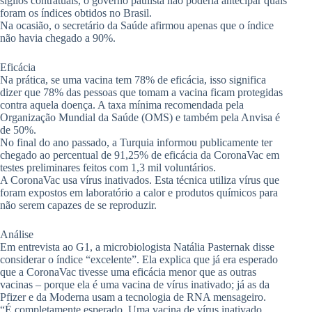
sigilos contratuais, o governo paulista não poderia antecipar quais
foram os índices obtidos no Brasil.
Na ocasião, o secretário da Saúde afirmou apenas que o índice
não havia chegado a 90%.
Eficácia
Na prática, se uma vacina tem 78% de eficácia, isso significa
dizer que 78% das pessoas que tomam a vacina ficam protegidas
contra aquela doença. A taxa mínima recomendada pela
Organização Mundial da Saúde (OMS) e também pela Anvisa é
de 50%.
No final do ano passado, a Turquia informou publicamente ter
chegado ao percentual de 91,25% de eficácia da CoronaVac em
testes preliminares feitos com 1,3 mil voluntários.
A CoronaVac usa vírus inativados. Esta técnica utiliza vírus que
foram expostos em laboratório a calor e produtos químicos para
não serem capazes de se reproduzir.
Análise
Em entrevista ao G1, a microbiologista Natália Pasternak disse
considerar o índice “excelente”. Ela explica que já era esperado
que a CoronaVac tivesse uma eficácia menor que as outras
vacinas – porque ela é uma vacina de vírus inativado; já as da
Pfizer e da Moderna usam a tecnologia de RNA mensageiro.
“É completamente esperado. Uma vacina de vírus inativado