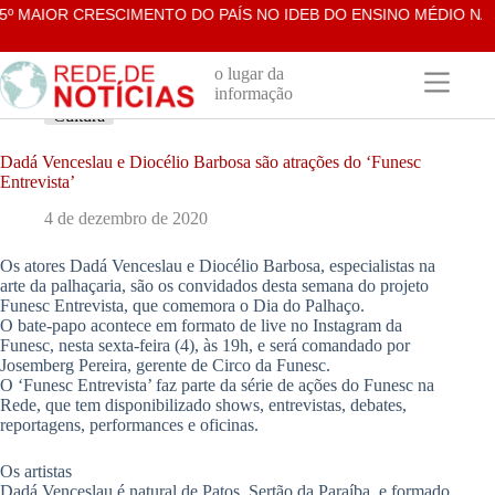
Pular
º MAIOR CRESCIMENTO DO PAÍS NO IDEB DO ENSINO MÉDIO NA R
para
o
conteúdo
o lugar da
informação
Cultura
Dadá Venceslau e Diocélio Barbosa são atrações do ‘Funesc
Entrevista’
4 de dezembro de 2020
Os atores Dadá Venceslau e Diocélio Barbosa, especialistas na
arte da palhaçaria, são os convidados desta semana do projeto
Funesc Entrevista, que comemora o Dia do Palhaço.
O bate-papo acontece em formato de live no Instagram da
Funesc, nesta sexta-feira (4), às 19h, e será comandado por
Josemberg Pereira, gerente de Circo da Funesc.
O ‘Funesc Entrevista’ faz parte da série de ações do Funesc na
Rede, que tem disponibilizado shows, entrevistas, debates,
reportagens, performances e oficinas.
Os artistas
Dadá Venceslau é natural de Patos, Sertão da Paraíba, e formado