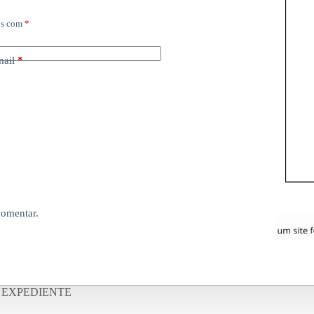
os com
*
mail
*
comentar.
EXPEDIENTE