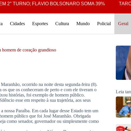
 2° TURNO; FLÁVIO BOLSONARO SOMA 39%
TARCÍS
ca
Cidades
Esportes
Cultura
Mundo
Policial
Geral
um homem de coração grandioso
Maranhão, ocorrido na noite desta segunda-feira (8).
a os que os conheceram de perto e com ele tiveram o
Leia t
deixou histórias, foi exemplo de homem público.
lêncio esse em respeito à sua trajetória, aos seus
a a nossa Paraíba. Em cada lugar desse Estado tem um
o homem público que foi José Maranhão. Obrigada
 seja como senador, governador ou simplesmente como