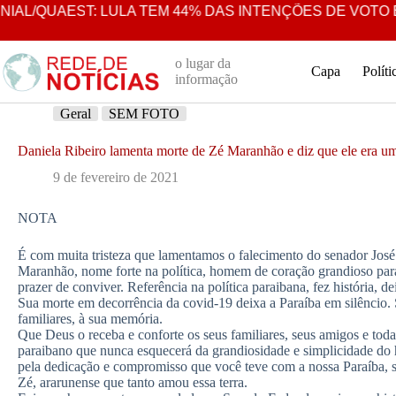
Pular
L/QUAEST: LULA TEM 44% DAS INTENÇÕES DE VOTO EM
para
o
conteúdo
o lugar da
Capa
Políti
informação
Geral
SEM FOTO
Daniela Ribeiro lamenta morte de Zé Maranhão e diz que ele era 
9 de fevereiro de 2021
NOTA
É com muita tristeza que lamentamos o falecimento do senador José 
Maranhão, nome forte na política, homem de coração grandioso par
prazer de conviver. Referência na política paraibana, fez história, 
Sua morte em decorrência da covid-19 deixa a Paraíba em silêncio. Si
familiares, à sua memória.
Que Deus o receba e conforte os seus familiares, seus amigos e tod
paraibano que nunca esquecerá da grandiosidade e simplicidade d
pela dedicação e compromisso que você teve com a nossa Paraíba,
Zé, ararunense que tanto amou essa terra.