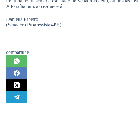
Foi uma honra sentar ao seu lado no Senado Federal, ouvir suas hi
A Paraíba nunca o esquecerá!
Daniella Ribeiro
(Senadora Progressistas-PB)
compartilhe