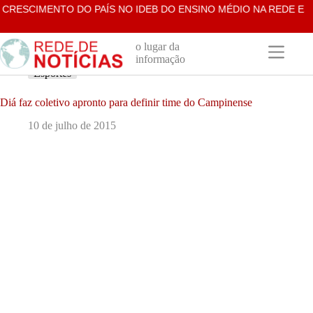
Pular
CRESCIMENTO DO PAÍS NO IDEB DO ENSINO MÉDIO NA REDE ESTA
para
o
conteúdo
o lugar da
informação
Esportes
Diá faz coletivo apronto para definir time do Campinense
10 de julho de 2015