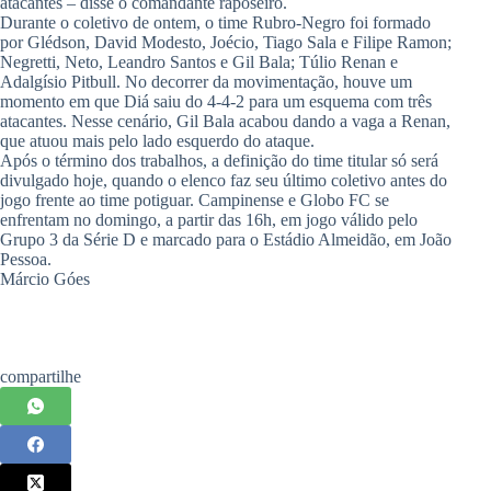
atacantes – disse o comandante raposeiro.
Durante o coletivo de ontem, o time Rubro-Negro foi formado
por Glédson, David Modesto, Joécio, Tiago Sala e Filipe Ramon;
Negretti, Neto, Leandro Santos e Gil Bala; Túlio Renan e
Adalgísio Pitbull. No decorrer da movimentação, houve um
momento em que Diá saiu do 4-4-2 para um esquema com três
atacantes. Nesse cenário, Gil Bala acabou dando a vaga a Renan,
que atuou mais pelo lado esquerdo do ataque.
Após o término dos trabalhos, a definição do time titular só será
divulgado hoje, quando o elenco faz seu último coletivo antes do
jogo frente ao time potiguar. Campinense e Globo FC se
enfrentam no domingo, a partir das 16h, em jogo válido pelo
Grupo 3 da Série D e marcado para o Estádio Almeidão, em João
Pessoa.
Márcio Góes
compartilhe