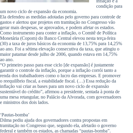
inflação é a
condição para
um novo ciclo de expansão da economia.
Ela defendeu as medidas adotadas pelo governo para controle de
gastos e alertou que projetos em tramitação no Congresso vão
gerar mais despesas, se aprovados, e podem afetar os estados.
Como instrumento para conter a inflação, o Comitê de Política
Monetária (Copom) do Banco Central elevou nesta terça-feira
(30) a taxa de juros básicos da economia de 13,75% para 14,25%
ao ano. Foi a sétima elevação consecutiva da taxa, que atingiu o
maior patamar desde julho de 2006, quando estava em 14,75%
ao ano.
“O primeiro passo para esse ciclo [de expansão] é justamente
garantir o controle da inflação, porque a inflação corrói tanto a
renda dos trabalhadores como o lucro das empresas. E promover
o reequilíbrio fiscal, a estabilidade fiscal. (…) Essa redução da
inflação vai criar as bases para um novo ciclo de expansão
sustentável do crédito”, afirmou a presidente, sentada à ponta de
uma mesa retangular, no Palácio da Alvorada, com governadores
e ministros dos dois lados.
‘Pautas-bomba’
Dilma pediu ajuda dos governadores contra propostas em
tramitação no Congresso que, segundo ela, afetarão o governo
federal e também os estados, as chamadas “pautas-bomba”.