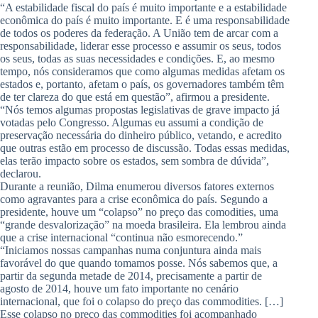
“A estabilidade fiscal do país é muito importante e a estabilidade
econômica do país é muito importante. E é uma responsabilidade
de todos os poderes da federação. A União tem de arcar com a
responsabilidade, liderar esse processo e assumir os seus, todos
os seus, todas as suas necessidades e condições. E, ao mesmo
tempo, nós consideramos que como algumas medidas afetam os
estados e, portanto, afetam o país, os governadores também têm
de ter clareza do que está em questão”, afirmou a presidente.
“Nós temos algumas propostas legislativas de grave impacto já
votadas pelo Congresso. Algumas eu assumi a condição de
preservação necessária do dinheiro público, vetando, e acredito
que outras estão em processo de discussão. Todas essas medidas,
elas terão impacto sobre os estados, sem sombra de dúvida”,
declarou.
Durante a reunião, Dilma enumerou diversos fatores externos
como agravantes para a crise econômica do país. Segundo a
presidente, houve um “colapso” no preço das comodities, uma
“grande desvalorização” na moeda brasileira. Ela lembrou ainda
que a crise internacional “continua não esmorecendo.”
“Iniciamos nossas campanhas numa conjuntura ainda mais
favorável do que quando tomamos posse. Nós sabemos que, a
partir da segunda metade de 2014, precisamente a partir de
agosto de 2014, houve um fato importante no cenário
internacional, que foi o colapso do preço das commodities. […]
Esse colapso no preço das commodities foi acompanhado