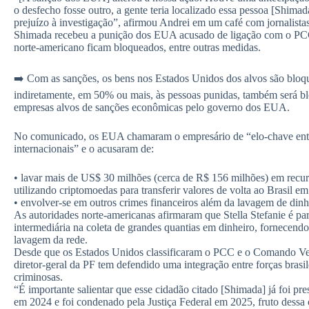
o desfecho fosse outro, a gente teria localizado essa pessoa [Shima
prejuízo à investigação”, afirmou Andrei em um café com jornalista
Shimada recebeu a punição dos EUA acusado de ligação com o PCC
norte-americano ficam bloqueados, entre outras medidas.
➡️ Com as sanções, os bens nos Estados Unidos dos alvos são bloqu
indiretamente, em 50% ou mais, às pessoas punidas, também será b
empresas alvos de sanções econômicas pelo governo dos EUA.
No comunicado, os EUA chamaram o empresário de “elo-chave entr
internacionais” e o acusaram de:
• lavar mais de US$ 30 milhões (cerca de R$ 156 milhões) em recur
utilizando criptomoedas para transferir valores de volta ao Brasil
• ⁠envolver-se em outros crimes financeiros além da lavagem de dinhe
As autoridades norte-americanas afirmaram que Stella Stefanie é pa
intermediária na coleta de grandes quantias em dinheiro, fornecendo 
lavagem da rede.
Desde que os Estados Unidos classificaram o PCC e o Comando Ver
diretor-geral da PF tem defendido uma integração entre forças brasi
criminosas.
“É importante salientar que esse cidadão citado [Shimada] já foi pr
em 2024 e foi condenado pela Justiça Federal em 2025, fruto dessa 