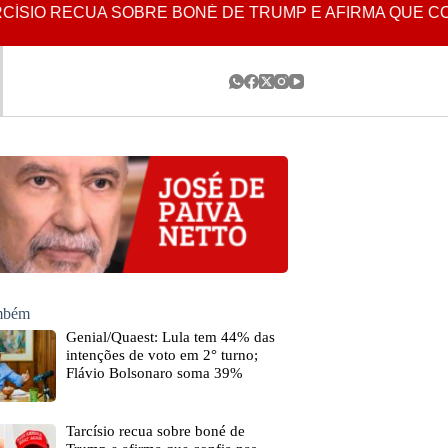
IO RECUA SOBRE BONÉ DE TRUMP E AFIRMA QUE CONF
ambém
Genial/Quaest: Lula tem 44% das
intenções de voto em 2° turno;
Flávio Bolsonaro soma 39%
Tarcísio recua sobre boné de