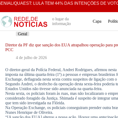
Pular
AL/QUAEST: LULA TEM 44% DAS INTENÇÕES DE VOTO EM
para
o
conteúdo
o lugar da
Capa
Políti
informação
Geral
Diretor da PF diz que sanção dos EUA atrapalhou operação para pre
PCC
4 de julho de 2026
O diretor-geral da Polícia Federal, Andrei Rodrigues, afirmou nesta
imposta na última quarta-feira (1º) a pessoas e empresas brasileiras
Exchange, deflagrada nesta sexta contra suspeitos de ligação com 
Segundo Andrei, o desfecho da operação desta sexta-feira poderia te
Estados Unidos não tivesse sido anunciada na quarta-feira.
Nesta sexta, os policiais foram às ruas, mas não localizaram o empr
considerado foragido da Justiça. Shimada é suspeito de integrar um
que tem sido investigada na Flórida.
Na Operação Exchange, os policiais conseguiram prender outra bras
Nunes Henrique de Oliveira.
“[A sanção dos EUA] alterou a nossa ação. Houve uma antecipação. 