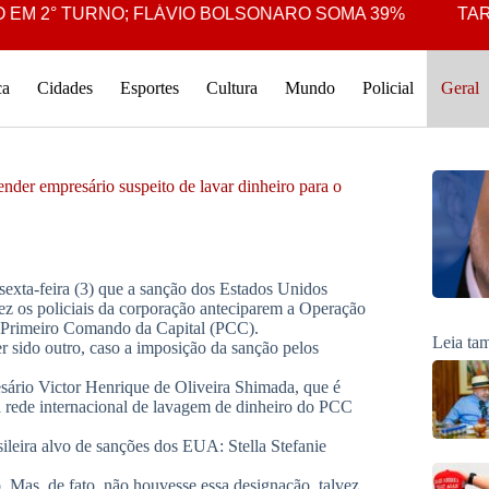
 2° TURNO; FLÁVIO BOLSONARO SOMA 39%
TARCÍS
ca
Cidades
Esportes
Cultura
Mundo
Policial
Geral
nder empresário suspeito de lavar dinheiro para o
 sexta-feira (3) que a sanção dos Estados Unidos
 fez os policiais da corporação anteciparem a Operação
o Primeiro Comando da Capital (PCC).
Leia t
r sido outro, caso a imposição da sanção pelos
esário Victor Henrique de Oliveira Shimada, que é
a rede internacional de lavagem de dinheiro do PCC
ileira alvo de sanções dos EUA: Stella Stefanie
Mas, de fato, não houvesse essa designação, talvez