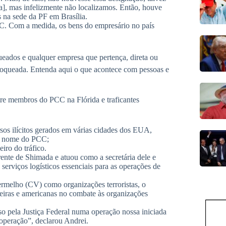
da], mas infelizmente não localizamos. Então, houve
s na sede da PF em Brasília.
. Com a medida, os bens do empresário no país
eados e qualquer empresa que pertença, direta ou
loqueada. Entenda aqui o que acontece com pessoas e
e membros do PCC na Flórida e traficantes
sos ilícitos gerados em várias cidades dos EUA,
 em nome do PCC;
iro do tráfico.
rente de Shimada e atuou como a secretária dele e
serviços logísticos essenciais para as operações de
melho (CV) como organizações terroristas, o
leiras e americanas no combate às organizações
eso pela Justiça Federal numa operação nossa iniciada
operação”, declarou Andrei.