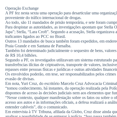
Operação Exchange
A PF fez nesta sexta uma operação para desarticular uma organizaç
proveniente do tráfico internacional de drogas.
Ao todo, são 11 mandados de prisão temporária, e sete foram cumpri
Para despistar as autoridades, as investigações apontam que Stella 
Japa”; Stella, “Lara Croft”. Segundo a acusação, Stella organizava 
traficantes ligados ao PCC no Brasil.
Outros 13 mandados de busca também foram expedidos, em endereços
Praia Grande e em Santana de Parnaíba.
Também foi determinado judicialmente o sequestro de bens, valores e
de R$ 10,4 bilhões.
Segundo a PF, os investigados utilizavam um sistema estruturado p
transferências ilícitas de criptoativos, transporte de valores, inclusi
repasses entre pessoas físicas e jurídicas e outras atividades financei
Os envolvidos poderão, em tese, ser responsabilizados pelos crimes
evasão de divisas.
Em nota, Yuri Cruz, do escritório Marcelo Cruz Advocacia Criminal
“tomou conhecimento, há instantes, da operação realizada pela Polí
dispomos de acesso às decisões judiciais nem aos elementos que f
“Nesse contexto, qualquer manifestação sobre os fatos ou sobre o ob
acesso aos autos e às informações oficiais, a defesa realizará a anál
entender cabíveis”, diz o comunicado.
Em entrevista à TV Tribuna, afiliada da Globo, Cruz disse ainda q
analisar a possibilidade de se entregar à polícia. “Isso passa tamb