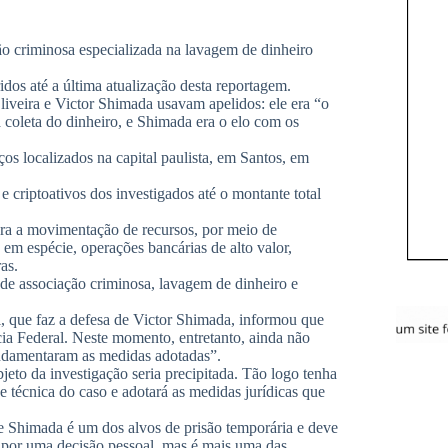
ão criminosa especializada na lavagem de dinheiro
dos até a última atualização desta reportagem.
Oliveira e Victor Shimada usavam apelidos: ele era “o
a coleta do dinheiro, e Shimada era o elo com os
 localizados na capital paulista, em Santos, em
 criptoativos dos investigados até o montante total
ara a movimentação de recursos, por meio de
ve em espécie, operações bancárias de alto valor,
ras.
 de associação criminosa, lavagem de dinheiro e
, que faz a defesa de Victor Shimada, informou que
cia Federal. Neste momento, entretanto, ainda não
undamentaram as medidas adotadas”.
jeto da investigação seria precipitada. Tão logo tenha
ise técnica do caso e adotará as medidas jurídicas que
ue Shimada é um dos alvos de prisão temporária e deve
ém por uma decisão pessoal, mas é mais uma das