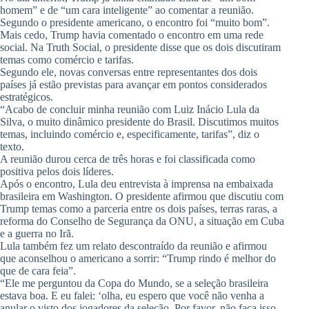
homem” e de “um cara inteligente” ao comentar a reunião.
Segundo o presidente americano, o encontro foi “muito bom”.
Mais cedo, Trump havia comentado o encontro em uma rede
social. Na Truth Social, o presidente disse que os dois discutiram
temas como comércio e tarifas.
Segundo ele, novas conversas entre representantes dos dois
países já estão previstas para avançar em pontos considerados
estratégicos.
“Acabo de concluir minha reunião com Luiz Inácio Lula da
Silva, o muito dinâmico presidente do Brasil. Discutimos muitos
temas, incluindo comércio e, especificamente, tarifas”, diz o
texto.
A reunião durou cerca de três horas e foi classificada como
positiva pelos dois líderes.
Após o encontro, Lula deu entrevista à imprensa na embaixada
brasileira em Washington. O presidente afirmou que discutiu com
Trump temas como a parceria entre os dois países, terras raras, a
reforma do Conselho de Segurança da ONU, a situação em Cuba
e a guerra no Irã.
Lula também fez um relato descontraído da reunião e afirmou
que aconselhou o americano a sorrir: “Trump rindo é melhor do
que de cara feia”.
“Ele me perguntou da Copa do Mundo, se a seleção brasileira
estava boa. E eu falei: ‘olha, eu espero que você não venha a
anular o visto dos jogadores da seleção. Por favor, não faça isso