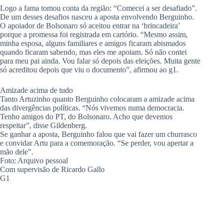
Logo a fama tomou conta da região: “Comecei a ser desafiado”.
De um desses desafios nasceu a aposta envolvendo Berguinho.
O apoiador de Bolsonaro só aceitou entrar na ‘brincadeira’
porque a promessa foi registrada em cartório. “Mesmo assim,
minha esposa, alguns familiares e amigos ficaram abismados
quando ficaram sabendo, mas eles me apoiam. Só não contei
para meu pai ainda. Vou falar só depois das eleições. Muita gente
só acreditou depois que viu o documento”, afirmou ao g1.
Amizade acima de tudo
Tanto Artuzinho quanto Berguinho colocaram a amizade acima
das divergências políticas. “Nós vivemos numa democracia.
Tenho amigos do PT, do Bolsonaro. Acho que devemos
respeitar”, disse Gildenberg.
Se ganhar a aposta, Berguinho falou que vai fazer um churrasco
e convidar Artu para a comemoração. “Se perder, vou apertar a
mão dele”.
Foto: Arquivo pessoal
Com supervisão de Ricardo Gallo
G1