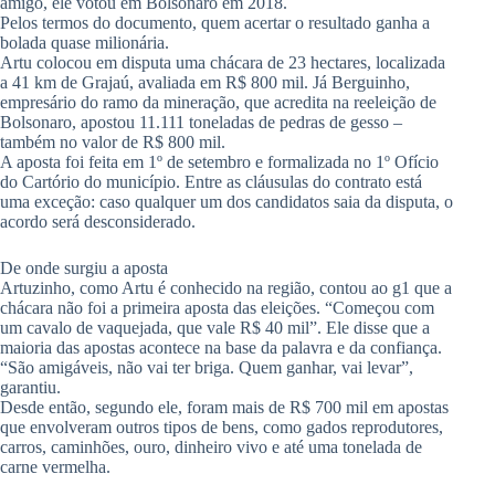
amigo, ele votou em Bolsonaro em 2018.
Pelos termos do documento, quem acertar o resultado ganha a
bolada quase milionária.
Artu colocou em disputa uma chácara de 23 hectares, localizada
a 41 km de Grajaú, avaliada em R$ 800 mil. Já Berguinho,
empresário do ramo da mineração, que acredita na reeleição de
Bolsonaro, apostou 11.111 toneladas de pedras de gesso –
também no valor de R$ 800 mil.
A aposta foi feita em 1º de setembro e formalizada no 1º Ofício
do Cartório do município. Entre as cláusulas do contrato está
uma exceção: caso qualquer um dos candidatos saia da disputa, o
acordo será desconsiderado.
De onde surgiu a aposta
Artuzinho, como Artu é conhecido na região, contou ao g1 que a
chácara não foi a primeira aposta das eleições. “Começou com
um cavalo de vaquejada, que vale R$ 40 mil”. Ele disse que a
maioria das apostas acontece na base da palavra e da confiança.
“São amigáveis, não vai ter briga. Quem ganhar, vai levar”,
garantiu.
Desde então, segundo ele, foram mais de R$ 700 mil em apostas
que envolveram outros tipos de bens, como gados reprodutores,
carros, caminhões, ouro, dinheiro vivo e até uma tonelada de
carne vermelha.