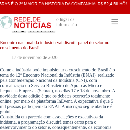
Pular
 É O 3º MAIOR DA HISTÓRIA DA COMPANHIA: R$ 52,4 BILHÕES
para
o
conteúdo
o lugar da
informação
Geral
SEM FOTO
Encontro nacional da indústria vai discutir papel do setor no
crescimento do Brasil
17 de novembro de 2020
Como a indústria pode impulsionar o crescimento do Brasil é o
tema do 12º Encontro Nacional da Indústria (ENAI), realizado
pela Confederação Nacional da Indústria (CNI), com
correalização do Serviço Brasileiro de Apoio às Micro e
Pequenas Empresas (Sebrae), nos dias 17 e 18 de novembro. A
novidade desta edição é que os debates ocorrerão totalmente
online, por meio da plataforma InEvent. A expectativa é que 5
mil pessoas participem do ENAI. A inscrição segue aberta e é
gratuita.
Construída em parceria com associações e executivos da
indústria, a programação discutirá temas caros para o
desenvolvimento do setor e, consequentemente, da economia