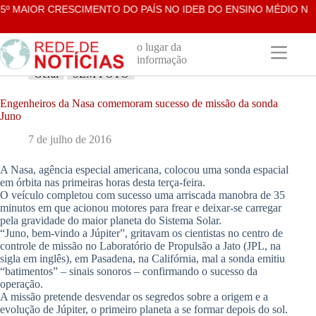
Pular
º MAIOR CRESCIMENTO DO PAÍS NO IDEB DO ENSINO MÉDIO NA 
para
o
conteúdo
o lugar da
informação
Geral
SEM FOTO
Engenheiros da Nasa comemoram sucesso de missão da sonda
Juno
7 de julho de 2016
A Nasa, agência especial americana, colocou uma sonda espacial
em órbita nas primeiras horas desta terça-feira.
O veículo completou com sucesso uma arriscada manobra de 35
minutos em que acionou motores para frear e deixar-se carregar
pela gravidade do maior planeta do Sistema Solar.
“Juno, bem-vindo a Júpiter”, gritavam os cientistas no centro de
controle de missão no Laboratório de Propulsão a Jato (JPL, na
sigla em inglês), em Pasadena, na Califórnia, mal a sonda emitiu
“batimentos” – sinais sonoros – confirmando o sucesso da
operação.
A missão pretende desvendar os segredos sobre a origem e a
evolução de Júpiter, o primeiro planeta a se formar depois do sol.