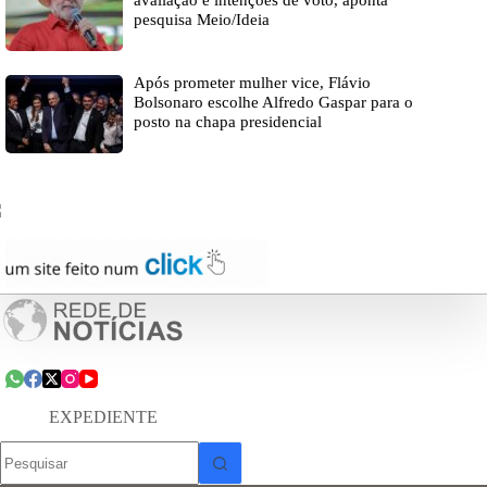
avaliação e intenções de voto, aponta
pesquisa Meio/Ideia
Após prometer mulher vice, Flávio
Bolsonaro escolhe Alfredo Gaspar para o
posto na chapa presidencial
EXPEDIENTE
Sem
resultados