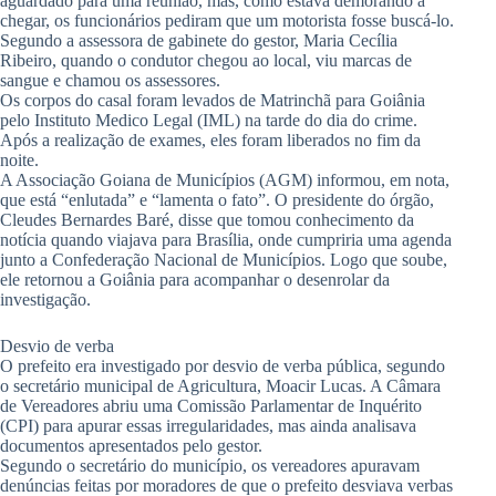
aguardado para uma reunião, mas, como estava demorando a
chegar, os funcionários pediram que um motorista fosse buscá-lo.
Segundo a assessora de gabinete do gestor, Maria Cecília
Ribeiro, quando o condutor chegou ao local, viu marcas de
sangue e chamou os assessores.
Os corpos do casal foram levados de Matrinchã para Goiânia
pelo Instituto Medico Legal (IML) na tarde do dia do crime.
Após a realização de exames, eles foram liberados no fim da
noite.
A Associação Goiana de Municípios (AGM) informou, em nota,
que está “enlutada” e “lamenta o fato”. O presidente do órgão,
Cleudes Bernardes Baré, disse que tomou conhecimento da
notícia quando viajava para Brasília, onde cumpriria uma agenda
junto a Confederação Nacional de Municípios. Logo que soube,
ele retornou a Goiânia para acompanhar o desenrolar da
investigação.
Desvio de verba
O prefeito era investigado por desvio de verba pública, segundo
o secretário municipal de Agricultura, Moacir Lucas. A Câmara
de Vereadores abriu uma Comissão Parlamentar de Inquérito
(CPI) para apurar essas irregularidades, mas ainda analisava
documentos apresentados pelo gestor.
Segundo o secretário do município, os vereadores apuravam
denúncias feitas por moradores de que o prefeito desviava verbas