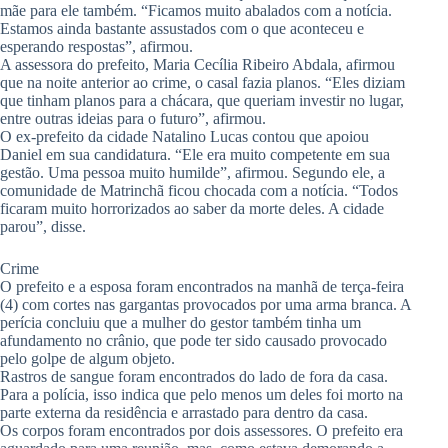
mãe para ele também. “Ficamos muito abalados com a notícia.
Estamos ainda bastante assustados com o que aconteceu e
esperando respostas”, afirmou.
A assessora do prefeito, Maria Cecília Ribeiro Abdala, afirmou
que na noite anterior ao crime, o casal fazia planos. “Eles diziam
que tinham planos para a chácara, que queriam investir no lugar,
entre outras ideias para o futuro”, afirmou.
O ex-prefeito da cidade Natalino Lucas contou que apoiou
Daniel em sua candidatura. “Ele era muito competente em sua
gestão. Uma pessoa muito humilde”, afirmou. Segundo ele, a
comunidade de Matrinchã ficou chocada com a notícia. “Todos
ficaram muito horrorizados ao saber da morte deles. A cidade
parou”, disse.
Crime
O prefeito e a esposa foram encontrados na manhã de terça-feira
(4) com cortes nas gargantas provocados por uma arma branca. A
perícia concluiu que a mulher do gestor também tinha um
afundamento no crânio, que pode ter sido causado provocado
pelo golpe de algum objeto.
Rastros de sangue foram encontrados do lado de fora da casa.
Para a polícia, isso indica que pelo menos um deles foi morto na
parte externa da residência e arrastado para dentro da casa.
Os corpos foram encontrados por dois assessores. O prefeito era