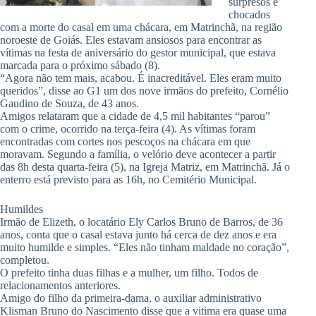
surpresos e
chocados
com a morte do casal em uma chácara, em Matrinchã, na região
noroeste de Goiás. Eles estavam ansiosos para encontrar as
vítimas na festa de aniversário do gestor municipal, que estava
marcada para o próximo sábado (8).
“Agora não tem mais, acabou. É inacreditável. Eles eram muito
queridos”, disse ao G1 um dos nove irmãos do prefeito, Cornélio
Gaudino de Souza, de 43 anos.
Amigos relataram que a cidade de 4,5 mil habitantes “parou”
com o crime, ocorrido na terça-feira (4). As vítimas foram
encontradas com cortes nos pescoços na chácara em que
moravam. Segundo a família, o velório deve acontecer a partir
das 8h desta quarta-feira (5), na Igreja Matriz, em Matrinchã. Já o
enterro está previsto para as 16h, no Cemitério Municipal.
Humildes
Irmão de Elizeth, o locatário Ely Carlos Bruno de Barros, de 36
anos, conta que o casal estava junto há cerca de dez anos e era
muito humilde e simples. “Eles não tinham maldade no coração”,
completou.
O prefeito tinha duas filhas e a mulher, um filho. Todos de
relacionamentos anteriores.
Amigo do filho da primeira-dama, o auxiliar administrativo
Klisman Bruno do Nascimento disse que a vitima era quase uma