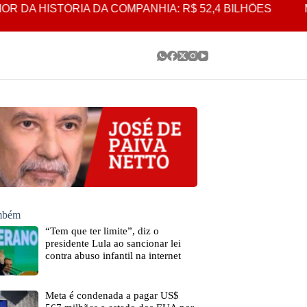
HISTÓRIA DA COMPANHIA: R$ 52,4 BILHÕES
META É
ambém
“Tem que ter limite”, diz o
presidente Lula ao sancionar lei
contra abuso infantil na internet
Meta é condenada a pagar US$