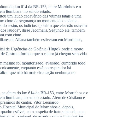
a altura do km 614 da BR-153, entre Morrinhos e o
em Itumbiara, no sul do estado.
itou um laudo cadavérico das vítimas fatais e uma
avam cinto de segurança no momento do acidente.
endo assim, os indícios apontam que eles não usavam
 dos laudos”, disse Jacomelis. Segundo ele, também
vam com cinto.
miliares de Allana também estiveram em Morrinhos,
pital de Urgências de Goiânia (Hugo), onde a morte
o de Castro informou que o cantor já chegou sem vida
sim mesmo foi monitorizado, avaliado, cumprido todo
cnicamente, enquanto está no respirador há
fálica, que não há mais circulação nenhuma no
), na altura do km 614 da BR-153, entre Morrinhos e o
em Itumbiara, no sul do estado. Além de Cristiano e
resários do cantor, Vitor Leonardo.
o Hospital Municipal de Morrinhos e, depois,
quadro estável, com suspeita de fratura na coluna e
 tem quadro estável, de acordo com os funcionários