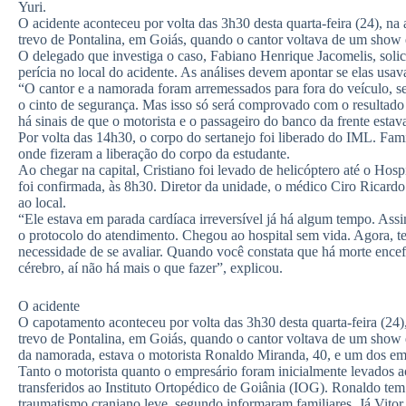
Yuri.
O acidente aconteceu por volta das 3h30 desta quarta-feira (24), n
trevo de Pontalina, em Goiás, quando o cantor voltava de um show 
O delegado que investiga o caso, Fabiano Henrique Jacomelis, solic
perícia no local do acidente. As análises devem apontar se elas us
“O cantor e a namorada foram arremessados para fora do veículo, s
o cinto de segurança. Mas isso só será comprovado com o resultado
há sinais de que o motorista e o passageiro do banco da frente esta
Por volta das 14h30, o corpo do sertanejo foi liberado do IML. Fa
onde fizeram a liberação do corpo da estudante.
Ao chegar na capital, Cristiano foi levado de helicóptero até o Hos
foi confirmada, às 8h30. Diretor da unidade, o médico Ciro Ricard
ao local.
“Ele estava em parada cardíaca irreversível já há algum tempo. As
o protocolo do atendimento. Chegou ao hospital sem vida. Agora, te
necessidade de se avaliar. Quando você constata que há morte ence
cérebro, aí não há mais o que fazer”, explicou.
O acidente
O capotamento aconteceu por volta das 3h30 desta quarta-feira (24
trevo de Pontalina, em Goiás, quando o cantor voltava de um show 
da namorada, estava o motorista Ronaldo Miranda, 40, e um dos emp
Tanto o motorista quanto o empresário foram inicialmente levados a
transferidos ao Instituto Ortopédico de Goiânia (IOG). Ronaldo tem 
traumatismo craniano leve, segundo informaram familiares. Já Vitor