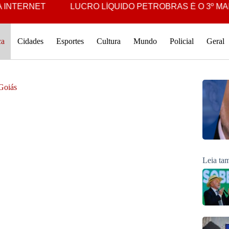
RNET
LUCRO LÍQUIDO PETROBRAS É O 3º MAIOR DA 
ca
Cidades
Esportes
Cultura
Mundo
Policial
Geral
 Goiás
Leia t