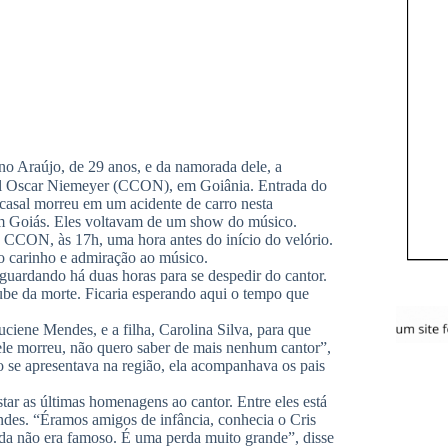
ano Araújo, de 29 anos, e da namorada dele, a
ral Oscar Niemeyer (CCON), em Goiânia. Entrada do
 casal morreu em um acidente de carro nesta
em Goiás. Eles voltavam de um show do músico.
o CCON, às 17h, uma hora antes do início do velório.
o carinho e admiração ao músico.
aguardando há duas horas para se despedir do cantor.
be da morte. Ficaria esperando aqui o tempo que
iene Mendes, e a filha, Carolina Silva, para que
 ele morreu, não quero saber de mais nenhum cantor”,
o se apresentava na região, ela acompanhava os pais
tar as últimas homenagens ao cantor. Entre eles está
des. “Éramos amigos de infância, conhecia o Cris
da não era famoso. É uma perda muito grande”, disse