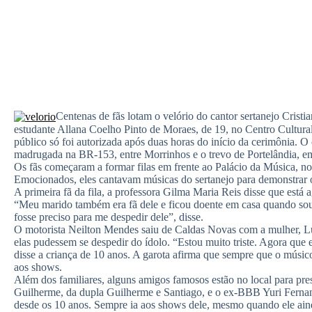
Centenas de fãs lotam o velório do cantor sertanejo Cristi
estudante Allana Coelho Pinto de Moraes, de 19, no Centro Cultu
público só foi autorizada após duas horas do início da cerimônia. O
madrugada na BR-153, entre Morrinhos e o trevo de Portelândia, 
Os fãs começaram a formar filas em frente ao Palácio da Música, n
Emocionados, eles cantavam músicas do sertanejo para demonstrar 
A primeira fã da fila, a professora Gilma Maria Reis disse que está 
“Meu marido também era fã dele e ficou doente em casa quando sou
fosse preciso para me despedir dele”, disse.
O motorista Neilton Mendes saiu de Caldas Novas com a mulher, Luc
elas pudessem se despedir do ídolo. “Estou muito triste. Agora que
disse a criança de 10 anos. A garota afirma que sempre que o músic
aos shows.
Além dos familiares, alguns amigos famosos estão no local para pres
Guilherme, da dupla Guilherme e Santiago, e o ex-BBB Yuri Fernan
desde os 10 anos. Sempre ia aos shows dele, mesmo quando ele ain