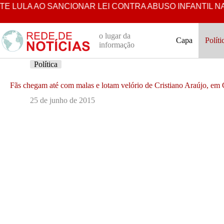
Pular
ULA AO SANCIONAR LEI CONTRA ABUSO INFANTIL NA INTE
para
o
conteúdo
o lugar da
Capa
Políti
informação
Política
Fãs chegam até com malas e lotam velório de Cristiano Araújo, em
25 de junho de 2015