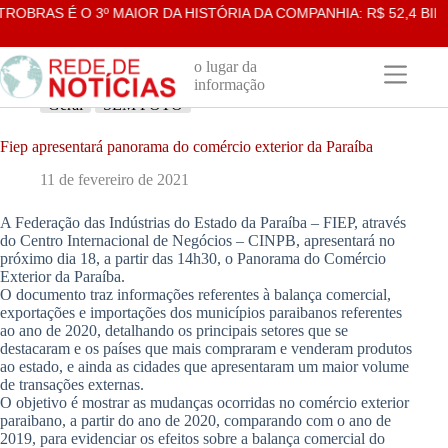
Pular
BRAS É O 3º MAIOR DA HISTÓRIA DA COMPANHIA: R$ 52,4 BILH
para
o
conteúdo
o lugar da
informação
Geral
SEM FOTO
Fiep apresentará panorama do comércio exterior da Paraíba
11 de fevereiro de 2021
A Federação das Indústrias do Estado da Paraíba – FIEP, através
do Centro Internacional de Negócios – CINPB, apresentará no
próximo dia 18, a partir das 14h30, o Panorama do Comércio
Exterior da Paraíba.
O documento traz informações referentes à balança comercial,
exportações e importações dos municípios paraibanos referentes
ao ano de 2020, detalhando os principais setores que se
destacaram e os países que mais compraram e venderam produtos
ao estado, e ainda as cidades que apresentaram um maior volume
de transações externas.
O objetivo é mostrar as mudanças ocorridas no comércio exterior
paraibano, a partir do ano de 2020, comparando com o ano de
2019, para evidenciar os efeitos sobre a balança comercial do