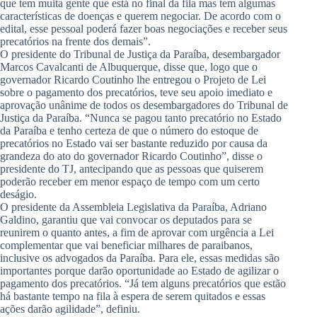
que tem muita gente que está no final da fila mas tem algumas
características de doenças e querem negociar. De acordo com o
edital, esse pessoal poderá fazer boas negociações e receber seus
precatórios na frente dos demais”.
O presidente do Tribunal de Justiça da Paraíba, desembargador
Marcos Cavalcanti de Albuquerque, disse que, logo que o
governador Ricardo Coutinho lhe entregou o Projeto de Lei
sobre o pagamento dos precatórios, teve seu apoio imediato e
aprovação unânime de todos os desembargadores do Tribunal de
Justiça da Paraíba. “Nunca se pagou tanto precatório no Estado
da Paraíba e tenho certeza de que o número do estoque de
precatórios no Estado vai ser bastante reduzido por causa da
grandeza do ato do governador Ricardo Coutinho”, disse o
presidente do TJ, antecipando que as pessoas que quiserem
poderão receber em menor espaço de tempo com um certo
deságio.
O presidente da Assembleia Legislativa da Paraíba, Adriano
Galdino, garantiu que vai convocar os deputados para se
reunirem o quanto antes, a fim de aprovar com urgência a Lei
complementar que vai beneficiar milhares de paraibanos,
inclusive os advogados da Paraíba. Para ele, essas medidas são
importantes porque darão oportunidade ao Estado de agilizar o
pagamento dos precatórios. “Já tem alguns precatórios que estão
há bastante tempo na fila à espera de serem quitados e essas
ações darão agilidade”, definiu.