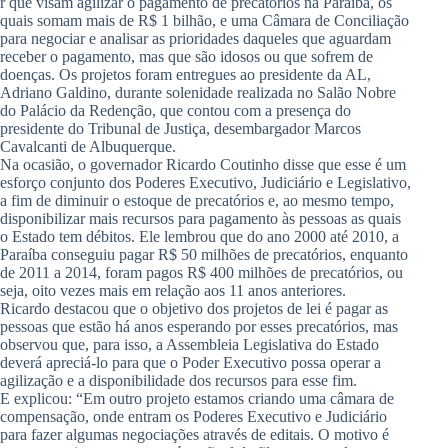
r que visam agilizar o pagamento de precatórios na Paraíba, os
quais somam mais de R$ 1 bilhão, e uma Câmara de Conciliação
para negociar e analisar as prioridades daqueles que aguardam
receber o pagamento, mas que são idosos ou que sofrem de
doenças. Os projetos foram entregues ao presidente da AL,
Adriano Galdino, durante solenidade realizada no Salão Nobre
do Palácio da Redenção, que contou com a presença do
presidente do Tribunal de Justiça, desembargador Marcos
Cavalcanti de Albuquerque.
Na ocasião, o governador Ricardo Coutinho disse que esse é um
esforço conjunto dos Poderes Executivo, Judiciário e Legislativo,
a fim de diminuir o estoque de precatórios e, ao mesmo tempo,
disponibilizar mais recursos para pagamento às pessoas as quais
o Estado tem débitos. Ele lembrou que do ano 2000 até 2010, a
Paraíba conseguiu pagar R$ 50 milhões de precatórios, enquanto
de 2011 a 2014, foram pagos R$ 400 milhões de precatórios, ou
seja, oito vezes mais em relação aos 11 anos anteriores.
Ricardo destacou que o objetivo dos projetos de lei é pagar as
pessoas que estão há anos esperando por esses precatórios, mas
observou que, para isso, a Assembleia Legislativa do Estado
deverá apreciá-lo para que o Poder Executivo possa operar a
agilização e a disponibilidade dos recursos para esse fim.
E explicou: “Em outro projeto estamos criando uma câmara de
compensação, onde entram os Poderes Executivo e Judiciário
para fazer algumas negociações através de editais. O motivo é