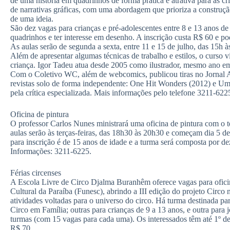
de uma história em quadrinhos de forma prática e atrativa para as cr
de narrativas gráficas, com uma abordagem que prioriza a construçã
de uma ideia.
São dez vagas para crianças e pré-adolescentes entre 8 e 13 anos de i
quadrinhos e ter interesse em desenho. A inscrição custa R$ 60 e po
As aulas serão de segunda a sexta, entre 11 e 15 de julho, das 15h à
Além de apresentar algumas técnicas de trabalho e estilos, o curso v
criança. Igor Tadeu atua desde 2005 como ilustrador, mesmo ano e
Com o Coletivo WC, além de webcomics, publicou tiras no Jornal A 
revistas solo de forma independente: One Hit Wonders (2012) e Um
pela crítica especializada. Mais informações pelo telefone 3211-622
Oficina de pintura
O professor Carlos Nunes ministrará uma oficina de pintura com o t
aulas serão às terças-feiras, das 18h30 às 20h30 e começam dia 5 d
para inscrição é de 15 anos de idade e a turma será composta por de
Informações: 3211-6225.
Férias circenses
A Escola Livre de Circo Djalma Buranhêm oferece vagas para ofici
Cultural da Paraíba (Funesc), abrindo a III edição do projeto Circo
atividades voltadas para o universo do circo. Há turma destinada pa
Circo em Família; outras para crianças de 9 a 13 anos, e outra para
turmas (com 15 vagas para cada uma). Os interessados têm até 1º de j
R$ 70.