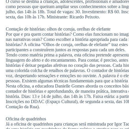
O curso se destina a crianças, adolescentes, profissionais e amadore
como pessoas que queiram ampliar seus conhecimentos sobre a ling
julho, das 14h às 18h. Total de vagas: 30. Investimento: R$ 60. I
sexta, das 10h às 17h. Ministrante: Ricardo Peixoto.
Contação de histórias: olhos de coruja, orelhas de elefante
Por que e pra quem contar histórias? Como elas funcionam no imagin
nas narrativas orais? Como escolher a história apropriada para cada
histórias? A oficina “Olhos de coruja, orelhas de elefante” traz est
participantes a construírem juntos as respostas para cada um deles.
Tendo como matéria prima a palavra, esta oficina pretende apresen
linguagem do afeto e do encantamento. Para contar, é preciso, antes 
histórias é deixar pegadas afetivas no coração das pessoas. Cada hist
uma colorida colcha de retalhos de palavras. O contador de histórias 
voz, despertando sensações e emoções no ouvinte. A palavra é o ele
pessoas. Existem algumas técnicas fundamentais para que a históri
Nesta oficina, a educadora Danielle Gomes aborda os conceitos bási
contador de histórias e aprofundando, de maneira prática, interativa
história. Dias: 13 e 14 de julho, das 14h às 17h. Faixa etária: a part
Inscrições no DDAC (Espaço Cultural), de segunda a sexta, das 10
Contação da Rua).
Oficina de quadrinhos
Já a oficina de quadrinhos para crianças será ministrada por Igor Ta