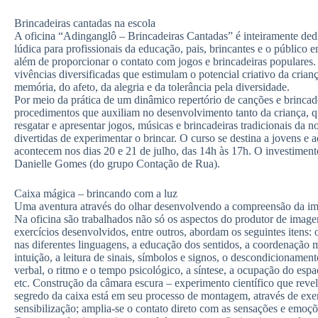
Brincadeiras cantadas na escola
A oficina “Adinganglô – Brincadeiras Cantadas” é inteiramente ded
lúdica para profissionais da educação, pais, brincantes e o público 
além de proporcionar o contato com jogos e brincadeiras populares.
vivências diversificadas que estimulam o potencial criativo da cria
memória, do afeto, da alegria e da tolerância pela diversidade.
Por meio da prática de um dinâmico repertório de canções e brincadeir
procedimentos que auxiliam no desenvolvimento tanto da criança, q
resgatar e apresentar jogos, músicas e brincadeiras tradicionais da 
divertidas de experimentar o brincar. O curso se destina a jovens e 
acontecem nos dias 20 e 21 de julho, das 14h às 17h. O investimento
Danielle Gomes (do grupo Contação de Rua).
Caixa mágica – brincando com a luz
Uma aventura através do olhar desenvolvendo a compreensão da i
Na oficina são trabalhados não só os aspectos do produtor de imag
exercícios desenvolvidos, entre outros, abordam os seguintes itens:
nas diferentes linguagens, a educação dos sentidos, a coordenação m
intuição, a leitura de sinais, símbolos e signos, o descondicionament
verbal, o ritmo e o tempo psicológico, a síntese, a ocupação do espaç
etc. Construção da câmara escura – experimento científico que revela
segredo da caixa está em seu processo de montagem, através de exer
sensibilização; amplia-se o contato direto com as sensações e emoçõ