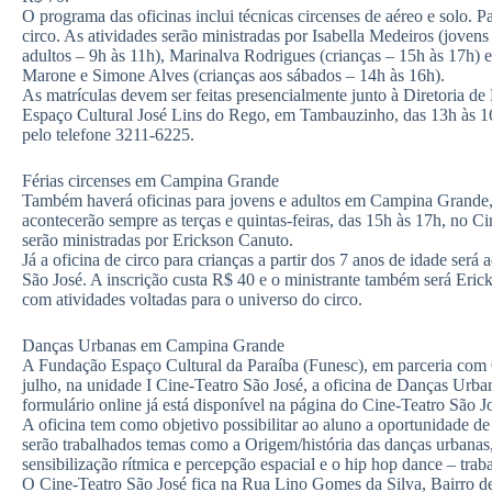
O programa das oficinas inclui técnicas circenses de aéreo e solo. Pa
circo. As atividades serão ministradas por Isabella Medeiros (joven
adultos – 9h às 11h), Marinalva Rodrigues (crianças – 15h às 17h) e
Marone e Simone Alves (crianças aos sábados – 14h às 16h).
As matrículas devem ser feitas presencialmente junto à Diretoria d
Espaço Cultural José Lins do Rego, em Tambauzinho, das 13h às 16
pelo telefone 3211-6225.
Férias circenses em Campina Grande
Também haverá oficinas para jovens e adultos em Campina Grande, 
acontecerão sempre as terças e quintas-feiras, das 15h às 17h, no C
serão ministradas por Erickson Canuto.
Já a oficina de circo para crianças a partir dos 7 anos de idade ser
São José. A inscrição custa R$ 40 e o ministrante também será Eri
com atividades voltadas para o universo do circo.
Danças Urbanas em Campina Grande
A Fundação Espaço Cultural da Paraíba (Funesc), em parceria com 
julho, na unidade I Cine-Teatro São José, a oficina de Danças Urban
formulário online já está disponível na página do Cine-Teatro São 
A oficina tem como objetivo possibilitar ao aluno a oportunidade d
serão trabalhados temas como a Origem/história das danças urbanas
sensibilização rítmica e percepção espacial e o hip hop dance – tr
O Cine-Teatro São José fica na Rua Lino Gomes da Silva, Bairro de