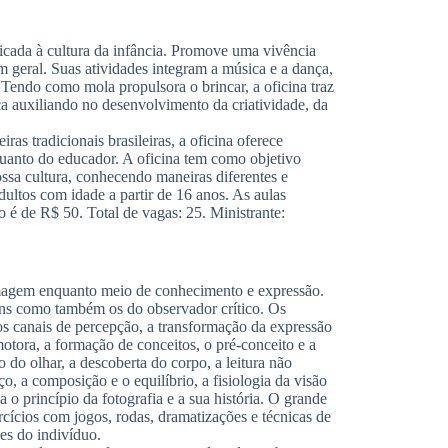
icada à cultura da infância. Promove uma vivência
em geral. Suas atividades integram a música e a dança,
 Tendo como mola propulsora o brincar, a oficina traz
nça auxiliando no desenvolvimento da criatividade, da
as tradicionais brasileiras, a oficina oferece
uanto do educador. A oficina tem como objetivo
nossa cultura, conhecendo maneiras diferentes e
adultos com idade a partir de 16 anos. As aulas
 é de R$ 50. Total de vagas: 25. Ministrante:
magem enquanto meio de conhecimento e expressão.
ens como também os do observador crítico. Os
 os canais de percepção, a transformação da expressão
otora, a formação de conceitos, o pré-conceito e a
o do olhar, a descoberta do corpo, a leitura não
o, a composição e o equilíbrio, a fisiologia da visão
 o princípio da fotografia e a sua história. O grande
cícios com jogos, rodas, dramatizações e técnicas de
es do indivíduo.