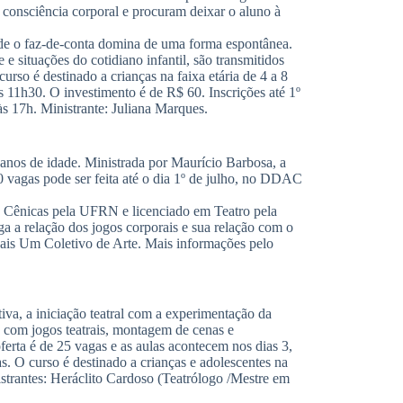
 consciência corporal e procuram deixar o aluno à
onde o faz-de-conta domina de uma forma espontânea.
e situações do cotidiano infantil, são transmitidos
rso é destinado a crianças na faixa etária de 4 a 8
s 11h30. O investimento é de R$ 60. Inscrições até 1º
s 17h. Ministrante: Juliana Marques.
4 anos de idade. Ministrada por Maurício Barbosa, a
20 vagas pode ser feita até o dia 1º de julho, no DDAC
s Cênicas pela UFRN e licenciado em Teatro pela
a a relação dos jogos corporais e sua relação com o
Mais Um Coletivo de Arte. Mais informações pelo
tiva, a iniciação teatral com a experimentação da
a com jogos teatrais, montagem de cenas e
erta é de 25 vagas e as aulas acontecem nos dias 3,
as. O curso é destinado a crianças e adolescentes na
nistrantes: Heráclito Cardoso (Teatrólogo /Mestre em