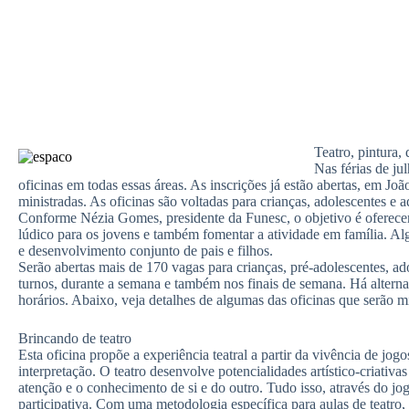
Teatro, pintura, 
Nas férias de ju
oficinas em todas essas áreas. As inscrições já estão abertas, em J
ministradas. As oficinas são voltadas para crianças, adolescentes e a
Conforme Nézia Gomes, presidente da Funesc, o objetivo é oferecer 
lúdico para os jovens e também fomentar a atividade em família. Alg
e desenvolvimento conjunto de pais e filhos.
Serão abertas mais de 170 vagas para crianças, pré-adolescentes, ado
turnos, durante a semana e também nos finais de semana. Há alternat
horários. Abaixo, veja detalhes de algumas das oficinas que serão mi
Brincando de teatro
Esta oficina propõe a experiência teatral a partir da vivência de jo
interpretação. O teatro desenvolve potencialidades artístico-criativ
atenção e o conhecimento de si e do outro. Tudo isso, através do jo
participativa. Com uma metodologia específica para aulas de teatro,