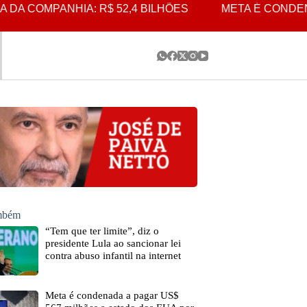
NHIA: R$ 52,4 BILHÕES
META É CONDENADA A PAG
ambém
“Tem que ter limite”, diz o
presidente Lula ao sancionar lei
contra abuso infantil na internet
Meta é condenada a pagar US$