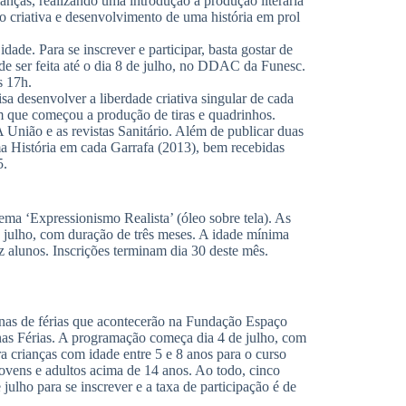
ianças, realizando uma introdução à produção literária
o criativa e desenvolvimento de uma história em prol
dade. Para se inscrever e participar, basta gostar de
de ser feita até o dia 8 de julho, no DDAC da Funesc.
s 17h.
isa desenvolver a liberdade criativa singular de cada
m que começou a produção de tiras e quadrinhos.
União e as revistas Sanitário. Além de publicar duas
a História em cada Garrafa (2013), bem recebidas
5.
ema ‘Expressionismo Realista’ (óleo sobre tela). As
e julho, com duração de três meses. A idade mínima
z alunos. Inscrições terminam dia 30 deste mês.
nas de férias que acontecerão na Fundação Espaço
 nas Férias. A programação começa dia 4 de julho, com
ra crianças com idade entre 5 e 8 anos para o curso
 jovens e adultos acima de 14 anos. Ao todo, cinco
ulho para se inscrever e a taxa de participação é de