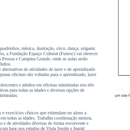
quadrinhos, música, ilustração, circo, dança, origami.
lho, a Fundação Espaço Cultural (Funesc) vai oferecer
oão Pessoa e Campina Grande, onde as aulas serão
dultos.
alternativas de atividades de lazer e de aprendizado
umas oficinas são voltadas para o aprendizado, lazer
lescentes e adultos em oficinas ministradas nos três
ivas para todas as idades e diversas opções de
nistradas:
gos e exercícios cênicos que estimulam no aluno a
as em todas as idades. Trabalha coordenação motora,
go e de atividades diversas de forma envolvente e
 com base nos estudos de Viola Spolin e Ingrid