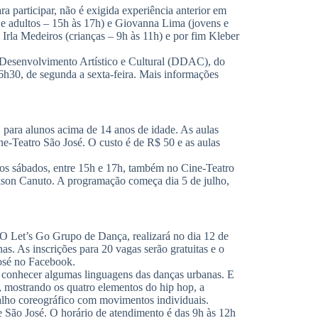
ra participar, não é exigida experiência anterior em
s e adultos – 15h às 17h) e Giovanna Lima (jovens e
 Irla Medeiros (crianças – 9h às 11h) e por fim Kleber
e Desenvolvimento Artístico e Cultural (DDAC), do
h30, de segunda a sexta-feira. Mais informações
para alunos acima de 14 anos de idade. As aulas
ine-Teatro São José. O custo é de R$ 50 e as aulas
á aos sábados, entre 15h e 17h, também no Cine-Teatro
ckson Canuto. A programação começa dia 5 de julho,
O Let’s Go Grupo de Dança, realizará no dia 12 de
as. As inscrições para 20 vagas serão gratuitas e o
José no Facebook.
e conhecer algumas linguagens das danças urbanas. E
, mostrando os quatro elementos do hip hop, a
abalho coreográfico com movimentos individuais.
 São José. O horário de atendimento é das 9h às 12h