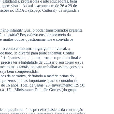
s, estudantes, professores e arte educadores, bem
uagem visual. As aulas acontecem de 26 a 29 de
nscrições no DDAC (Espaço Cultural), de segunda a
ário infantil? Qual o poder transformador presente
 faixa etária? Posso/devo ensinar por meio das
es e muitos outros questionamentos e convida os
tar o conto como uma linguagem universal, a
de tudo, se divertir para pode encantar. Contar
ória é, antes de tudo, uma troca e o produto final é
precisa ter a habilidade de utilizar o seu corpo e sua
mento mais fantástico para trabalhar as emoções das
a seja bem compreendida.
cos da narrativa, definindo a matéria prima do
 e prazerosa temas importantes para o contador de
ir de 16 anos. Total de vagas: 25. Investimento: R$ 50.
h às 17h. Ministrante: Danielle Gomes (do grupo
deu, que abordará os preceitos básicos da construção