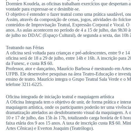
Dormien Koudela, as oficinas trabalham exercícios que despertam a
vontade para expressar-se e desinibir-se.
O objetivo é entender o fazer teatral como uma prática saudável, 
Assim, através da composição de cenas, jogos, atividades do folclore 
conteúdos de Improvisação Teatral, Expressão Corporal e Vocal. O cu
anos. As aulas acontecem no período de 4 a 15 de julho, das 9h30 à
de julho no DDAC (Espaço Cultural), de segunda a sexta, das 10h à
Teatrando nas Férias
A oficina será voltada para crianças e pré-adolescentes, entre 9 e 1
oficina será de 18 a 29 de julho, entre 14h e 16h. A inscrição para 
da Funesc, e custa R$ 60.
Professor, ator e dançarino, Maurício Barbosa é mestrando em Arte
UFPB. Ele desenvolve pesquisas na área Teatro-Educação e investig
ensino de teatro. Maurício integra o Grupo Teatral Sala Verde e o 
telefone 3211-6225.
Oficina integrada de iniciação teatral e maquiagem artística
A Oficina Integrada tem o objetivo de unir, de forma prática e intera
maquiagem artística, onde os participantes poderão ter uma vivênci
dramatização atrelados ao desdobramento visual da maquiagem. A of
10 e 17 de julho, das 15h às 17h, totalizando carga horária de 6 hor
faixa etária dos 9 aos 15 anos. A taxa de inscrição custa R$ 60. Mi
Artes Cênicas) e Everton Joaquim (Teatrólogo).