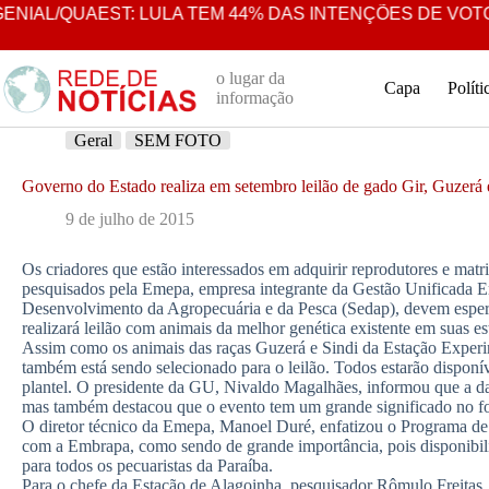
Pular
IAL/QUAEST: LULA TEM 44% DAS INTENÇÕES DE VOTO 
para
o
conteúdo
o lugar da
Capa
Políti
informação
Geral
SEM FOTO
Governo do Estado realiza em setembro leilão de gado Gir, Guzerá
9 de julho de 2015
Os criadores que estão interessados em adquirir reprodutores e matr
pesquisados pela Emepa, empresa integrante da Gestão Unificada E
Desenvolvimento da Agropecuária e da Pesca (Sedap), devem esper
realizará leilão com animais da melhor genética existente em suas e
Assim como os animais das raças Guzerá e Sindi da Estação Experi
também está sendo selecionado para o leilão. Todos estarão disponí
plantel. O presidente da GU, Nivaldo Magalhães, informou que a data
mas também destacou que o evento tem um grande significado no fo
O diretor técnico da Emepa, Manoel Duré, enfatizou o Programa de
com a Embrapa, como sendo de grande importância, pois disponibili
para todos os pecuaristas da Paraíba.
Para o chefe da Estação de Alagoinha, pesquisador Rômulo Freitas,