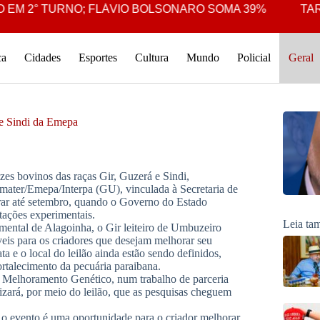
EM 2° TURNO; FLÁVIO BOLSONARO SOMA 39%
TARCÍ
ca
Cidades
Esportes
Cultura
Mundo
Policial
Geral
 e Sindi da Emepa
izes bovinos das raças Gir, Guzerá e Sindi,
mater/Emepa/Interpa (GU), vinculada à Secretaria de
ar até setembro, quando o Governo do Estado
stações experimentais.
Leia t
mental de Alagoinha, o Gir leiteiro de Umbuzeiro
veis para os criadores que desejam melhorar seu
 e o local do leilão ainda estão sendo definidos,
rtalecimento da pecuária paraibana.
 Melhoramento Genético, num trabalho de parceria
zará, por meio do leilão, que as pesquisas cheguem
 o evento é uma oportunidade para o criador melhorar