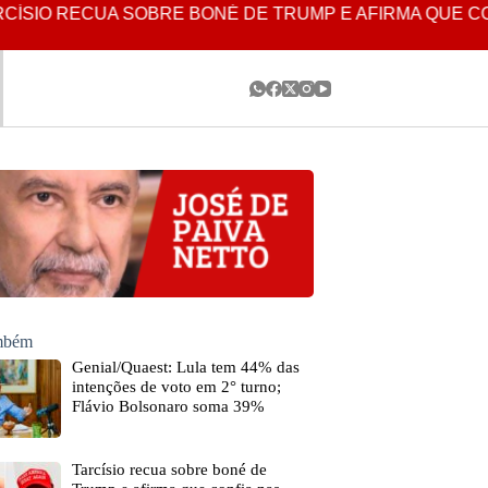
SIO RECUA SOBRE BONÉ DE TRUMP E AFIRMA QUE CON
ambém
Genial/Quaest: Lula tem 44% das
intenções de voto em 2° turno;
Flávio Bolsonaro soma 39%
Tarcísio recua sobre boné de