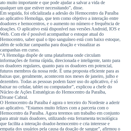
ato muito importante e que pode ajudar a salvar a vida de
qualquer um que estiver necessitando”, disse.
Em seguida, foi oficializada a adesão do Hemocentro da Paraíba
ao aplicativo Hemoliga, que tem como objetivo a interação entre
doadores e hemocentros, e o aumento no número e frequência de
doações. O aplicativo está disponível nas versões Android, IOS e
Web. Com ele é possível acompanhar o estoque atual do
Hemocentro, saber qual o tipo sanguíneo está com baixo estoque,
além de solicitar campanha para doação e visualizar as
campanhas em curso.
“A Hemoliga dispõe de uma plataforma onde circulam
informações de forma rápida, direcionada e inteligente, tanto para
os doadores regulares, quanto para os doadores em potencial,
futuros membros da nossa rede. É uma proposta eficiente para as
baixas que, geralmente, acontecem nos meses de janeiro, julho e
dezembro. Todas as pessoas podem fazer uso do aplicativo, é só
baixar no celular, tablet ou computador”, explicou a chefe do
Núcleo de Ações Estratégicas do Hemocentro da Paraíba,
Divane Cabral.
O Hemocentro da Paraíba é agora o terceiro do Nordeste a aderir
ao aplicativo. “Estamos muito felizes com a parceria com o
Hemocentro da Paraíba. Agora teremos um trabalho em conjunto
para atrair mais doadores, utilizando esta ferramenta tecnológica
que facilita a interação doador-hemocentro e cria interesse e
empatia dos usuários pela causa da doação de sangue”, afirmou o