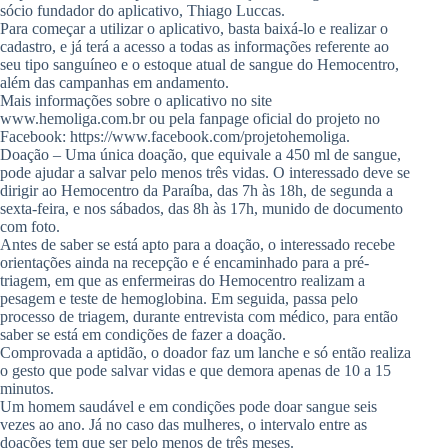
sócio fundador do aplicativo, Thiago Luccas.
Para começar a utilizar o aplicativo, basta baixá-lo e realizar o
cadastro, e já terá a acesso a todas as informações referente ao
seu tipo sanguíneo e o estoque atual de sangue do Hemocentro,
além das campanhas em andamento.
Mais informações sobre o aplicativo no site
www.hemoliga.com.br ou pela fanpage oficial do projeto no
Facebook: https://www.facebook.com/projetohemoliga.
Doação – Uma única doação, que equivale a 450 ml de sangue,
pode ajudar a salvar pelo menos três vidas. O interessado deve se
dirigir ao Hemocentro da Paraíba, das 7h às 18h, de segunda a
sexta-feira, e nos sábados, das 8h às 17h, munido de documento
com foto.
Antes de saber se está apto para a doação, o interessado recebe
orientações ainda na recepção e é encaminhado para a pré-
triagem, em que as enfermeiras do Hemocentro realizam a
pesagem e teste de hemoglobina. Em seguida, passa pelo
processo de triagem, durante entrevista com médico, para então
saber se está em condições de fazer a doação.
Comprovada a aptidão, o doador faz um lanche e só então realiza
o gesto que pode salvar vidas e que demora apenas de 10 a 15
minutos.
Um homem saudável e em condições pode doar sangue seis
vezes ao ano. Já no caso das mulheres, o intervalo entre as
doações tem que ser pelo menos de três meses.