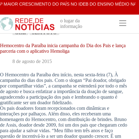
Pular
MAIOR CRESCIMENTO DO PAÍS NO IDEB DO ENSINO MÉDIO NA RE
para
o
conteúdo
o lugar da
informação
Geral
SEM FOTO
Hemocentro da Paraíba inicia campanha do Dia dos Pais e lança
parceria com o aplicativo Hemoliga
8 de agosto de 2015
O Hemocentro da Paraíba deu início, nesta sexta-feira (7), À
campanha do dias dos pais. Com o slogan “Pai doador, obrigado
por compartilhar vidas”, a campanha se estenderá por todo o mês
de agosto e busca enfatizar a importância da doação de sangue,
agradecendo a participação dos pais e lembrando o quanto é
gratificante ser um doador fidelizado.
Os pais doadores foram recepcionados com dinâmicas e
interações por palhaços. Além disso, eles receberam uma
homenagem do Hemocentro, com distribuição de brindes. Bruno
de Assis, doador desde 2009, foi um dos pais que chegaram cedo
para ajudar a salvar vidas. “Meu filho tem três anos e faço
questão de incentivá-lo a ser um doador quando crescer. É um