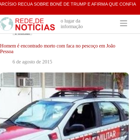
Pular
SIO RECUA SOBRE BONÉ DE TRUMP E AFIRMA QUE CONFIA NAS
para
o
conteúdo
o lugar da
informação
Policial
Homem é encontrado morto com faca no pescoço em João
Pessoa
6 de agosto de 2015