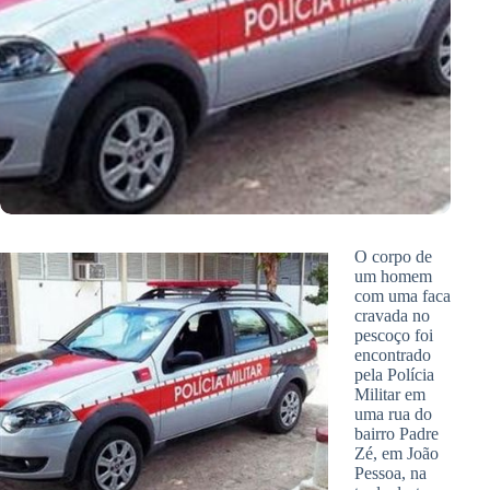
O corpo de
um homem
com uma faca
cravada no
pescoço foi
encontrado
pela Polícia
Militar em
uma rua do
bairro Padre
Zé, em João
Pessoa, na