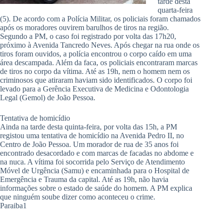
tarde desta
quarta-feira
(5). De acordo com a Polícia Militar, os policiais foram chamados
após os moradores ouvirem barulhos de tiros na região.
Segundo a PM, o caso foi registrado por volta das 17h20,
próximo à Avenida Tancredo Neves. Após chegar na rua onde os
tiros foram ouvidos, a polícia encontrou o corpo caído em uma
área descampada. Além da faca, os policiais encontraram marcas
de tiros no corpo da vítima. Até as 19h, nem o homem nem os
criminosos que atiraram haviam sido identificados. O corpo foi
levado para a Gerência Executiva de Medicina e Odontologia
Legal (Gemol) de João Pessoa.
Tentativa de homicídio
Ainda na tarde desta quinta-feira, por volta das 15h, a PM
registou uma tentativa de homicídio na Avenida Pedro II, no
Centro de João Pessoa. Um morador de rua de 35 anos foi
encontrado desacordado e com marcas de facadas no abdome e
na nuca. A vítima foi socorrida pelo Serviço de Atendimento
Móvel de Urgência (Samu) e encaminhada para o Hospital de
Emergência e Trauma da capital. Até as 19h, não havia
informações sobre o estado de saúde do homem. A PM explica
que ninguém soube dizer como aconteceu o crime.
Paraiba1