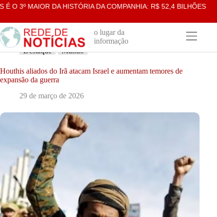
Pular
 3º MAIOR DA HISTÓRIA DA COMPANHIA: R$ 52,4 BILHÕES
ME
para
o
conteúdo
o lugar da
informação
Destaque
Mundo
Houthis aliados do Irã atacam Israel e aumentam temores de
expansão da guerra
29 de março de 2026