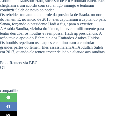
Abdrabbuh Mansour Hadi, sucessor de Ali Abdullah Saleh. Eles
chegaram a um acordo com seu antigo inimigo e tentaram
conduzir Saleh de novo ao poder.
Os rebeldes tomaram o controle da província de Saada, no norte
do Iêmen. E, no início de 2015, eles capturaram a capital do país,
Sanaa, forçando o presidente Hadi a fugir para o exterior.
A Arábia Saudita, vizinha do Iêmen, interveio militarmente para
tentar derrubar os houthis e reempossar Hadi na presidência. A
ação teve o apoio do Bahrein e dos Emirados Árabes Unidos.
Os houthis repeliram os ataques e continuaram a controlar
grandes partes do Iêmen. Eles assassinaram Ali Abdullah Saleh
em 2017, quando ele tentou trocar de lado e aliar-se aos sauditas.
Foto: Reuters via BBC
G1
compartilhe