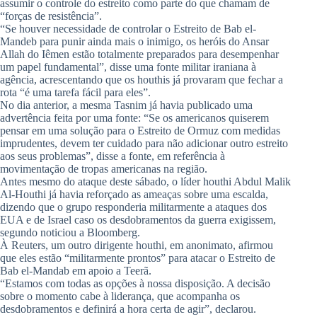
assumir o controle do estreito como parte do que chamam de
“forças de resistência”.
“Se houver necessidade de controlar o Estreito de Bab el-
Mandeb para punir ainda mais o inimigo, os heróis do Ansar
Allah do Iêmen estão totalmente preparados para desempenhar
um papel fundamental”, disse uma fonte militar iraniana à
agência, acrescentando que os houthis já provaram que fechar a
rota “é uma tarefa fácil para eles”.
No dia anterior, a mesma Tasnim já havia publicado uma
advertência feita por uma fonte: “Se os americanos quiserem
pensar em uma solução para o Estreito de Ormuz com medidas
imprudentes, devem ter cuidado para não adicionar outro estreito
aos seus problemas”, disse a fonte, em referência à
movimentação de tropas americanas na região.
Antes mesmo do ataque deste sábado, o líder houthi Abdul Malik
Al-Houthi já havia reforçado as ameaças sobre uma escalda,
dizendo que o grupo responderia militarmente a ataques dos
EUA e de Israel caso os desdobramentos da guerra exigissem,
segundo noticiou a Bloomberg.
À Reuters, um outro dirigente houthi, em anonimato, afirmou
que eles estão “militarmente prontos” para atacar o Estreito de
Bab el-Mandab em apoio a Teerã.
“Estamos com todas as opções à nossa disposição. A decisão
sobre o momento cabe à liderança, que acompanha os
desdobramentos e definirá a hora certa de agir”, declarou.