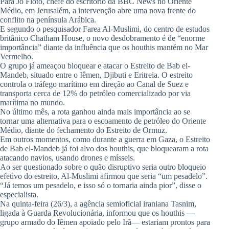
Para Jo Floto, chefe do escritório da BBC News no Oriente
Médio, em Jerusalém, a intervenção abre uma nova frente do
conflito na península Arábica.
E segundo o pesquisador Farea Al-Muslimi, do centro de estudos
britânico Chatham House, o novo desdobramento é de “enorme
importância” diante da influência que os houthis mantém no Mar
Vermelho.
O grupo já ameaçou bloquear e atacar o Estreito de Bab el-
Mandeb, situado entre o Iêmen, Djibuti e Eritreia. O estreito
controla o tráfego marítimo em direção ao Canal de Suez e
transporta cerca de 12% do petróleo comercializado por via
marítima no mundo.
No último mês, a rota ganhou ainda mais importância ao se
tornar uma alternativa para o escoamento de petróleo do Oriente
Médio, diante do fechamento do Estreito de Ormuz.
Em outros momentos, como durante a guerra em Gaza, o Estreito
de Bab el-Mandeb já foi alvo dos houthis, que bloquearam a rota
atacando navios, usando drones e mísseis.
Ao ser questionado sobre o quão disruptivo seria outro bloqueio
efetivo do estreito, Al-Muslimi afirmou que seria “um pesadelo”.
“Já temos um pesadelo, e isso só o tornaria ainda pior”, disse o
especialista.
Na quinta-feira (26/3), a agência semioficial iraniana Tasnim,
ligada à Guarda Revolucionária, informou que os houthis —
grupo armado do Iêmen apoiado pelo Irã— estariam prontos para