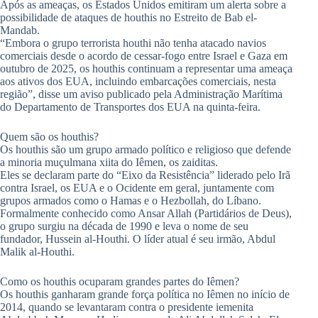
Após as ameaças, os Estados Unidos emitiram um alerta sobre a
possibilidade de ataques de houthis no Estreito de Bab el-
Mandab.
“Embora o grupo terrorista houthi não tenha atacado navios
comerciais desde o acordo de cessar-fogo entre Israel e Gaza em
outubro de 2025, os houthis continuam a representar uma ameaça
aos ativos dos EUA, incluindo embarcações comerciais, nesta
região”, disse um aviso publicado pela Administração Marítima
do Departamento de Transportes dos EUA na quinta-feira.
Quem são os houthis?
Os houthis são um grupo armado político e religioso que defende
a minoria muçulmana xiita do Iêmen, os zaiditas.
Eles se declaram parte do “Eixo da Resistência” liderado pelo Irã
contra Israel, os EUA e o Ocidente em geral, juntamente com
grupos armados como o Hamas e o Hezbollah, do Líbano.
Formalmente conhecido como Ansar Allah (Partidários de Deus),
o grupo surgiu na década de 1990 e leva o nome de seu
fundador, Hussein al-Houthi. O líder atual é seu irmão, Abdul
Malik al-Houthi.
Como os houthis ocuparam grandes partes do Iêmen?
Os houthis ganharam grande força política no Iêmen no início de
2014, quando se levantaram contra o presidente iemenita