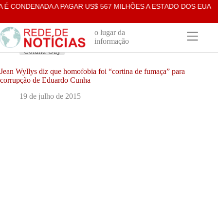
Pular
 CONDENADA A PAGAR US$ 567 MILHÕES A ESTADO DOS EUA PO
para
o
conteúdo
o lugar da
informação
Coluna Gay
Jean Wyllys diz que homofobia foi “cortina de fumaça” para
corrupção de Eduardo Cunha
19 de julho de 2015