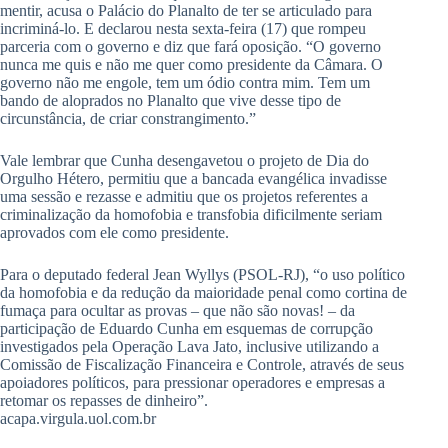
mentir, acusa o Palácio do Planalto de ter se articulado para
incriminá-lo. E declarou nesta sexta-feira (17) que rompeu
parceria com o governo e diz que fará oposição. “O governo
nunca me quis e não me quer como presidente da Câmara. O
governo não me engole, tem um ódio contra mim. Tem um
bando de aloprados no Planalto que vive desse tipo de
circunstância, de criar constrangimento.”
Vale lembrar que Cunha desengavetou o projeto de Dia do
Orgulho Hétero, permitiu que a bancada evangélica invadisse
uma sessão e rezasse e admitiu que os projetos referentes a
criminalização da homofobia e transfobia dificilmente seriam
aprovados com ele como presidente.
Para o deputado federal Jean Wyllys (PSOL-RJ), “o uso político
da homofobia e da redução da maioridade penal como cortina de
fumaça para ocultar as provas – que não são novas! – da
participação de Eduardo Cunha em esquemas de corrupção
investigados pela Operação Lava Jato, inclusive utilizando a
Comissão de Fiscalização Financeira e Controle, através de seus
apoiadores políticos, para pressionar operadores e empresas a
retomar os repasses de dinheiro”.
acapa.virgula.uol.com.br