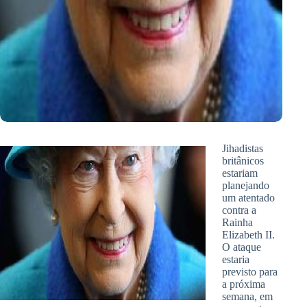
Jihadistas
britânicos
estariam
planejando
um atentado
contra a
Rainha
Elizabeth II.
O ataque
estaria
previsto para
a próxima
semana, em