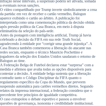
infração nesse intervalo, a suspensão poderá ser ativada, somada
a eventuais novas sanções.
O vídeo compartilhado por Trump inverte simbolicamente a cena
da partida: em vez de receber o cartão vermelho, Balogun
aparece exibindo o cartão ao árbitro. A publicação foi
interpretada como uma comemoração pública da decisão obtida
após pressão política da Casa Branca, em meio à disputa
eliminatória da seleção do país-sede.
Antes da postagem com inteligência artificial, Trump já havia
celebrado a decisão da FIFA em sua rede Truth Social,
agradecendo à entidade por “corrigir uma grande injustiça”. A
Casa Branca também comemorou a liberação do atacante nas
redes sociais, enquanto o técnico Mauricio Pochettino e
jogadores da seleção dos Estados Unidos saudaram o retorno de
Balogun ao time.
A Federação Belga de Futebol declarou estar “surpresa” com a
medida e afirmou que avalia todas as opções disponíveis para
contestar a decisão. A entidade belga sustenta que a liberação
contradiz tanto o Código Disciplinar da FIFA quanto o
regulamento específico da Copa do Mundo, que preveem
suspensão automática para cartões vermelhos diretos. Segundo
relatos da imprensa internacional, a federação considera que o
precedente fere princípios de igualdade competitiva.
O caso extrapolou o debate esportivo e passou a envolver
questões de governança, isonomia e credibilidade institucional.