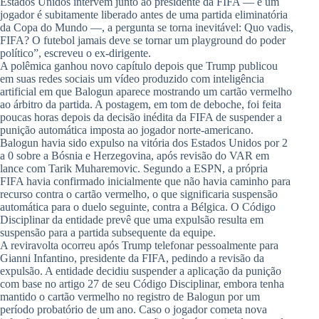
Estados Unidos intervém junto ao presidente da FIFA — e um
jogador é subitamente liberado antes de uma partida eliminatória
da Copa do Mundo —, a pergunta se torna inevitável: Quo vadis,
FIFA? O futebol jamais deve se tornar um playground do poder
político”, escreveu o ex-dirigente.
A polêmica ganhou novo capítulo depois que Trump publicou
em suas redes sociais um vídeo produzido com inteligência
artificial em que Balogun aparece mostrando um cartão vermelho
ao árbitro da partida. A postagem, em tom de deboche, foi feita
poucas horas depois da decisão inédita da FIFA de suspender a
punição automática imposta ao jogador norte-americano.
Balogun havia sido expulso na vitória dos Estados Unidos por 2
a 0 sobre a Bósnia e Herzegovina, após revisão do VAR em
lance com Tarik Muharemovic. Segundo a ESPN, a própria
FIFA havia confirmado inicialmente que não havia caminho para
recurso contra o cartão vermelho, o que significaria suspensão
automática para o duelo seguinte, contra a Bélgica. O Código
Disciplinar da entidade prevê que uma expulsão resulta em
suspensão para a partida subsequente da equipe.
A reviravolta ocorreu após Trump telefonar pessoalmente para
Gianni Infantino, presidente da FIFA, pedindo a revisão da
expulsão. A entidade decidiu suspender a aplicação da punição
com base no artigo 27 de seu Código Disciplinar, embora tenha
mantido o cartão vermelho no registro de Balogun por um
período probatório de um ano. Caso o jogador cometa nova