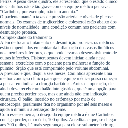
Ferraz. Apesar desse quadro, ele acrescentou que o estado clínico
de Carlinhos não é tão grave como a equipe médica pensava.
“Carlinhos, por exemplo, não tem anemia.”
O paciente mantém taxas de pressão arterial e níveis de glicose
normais. Os exames de triglicerídeo e colesterol estão abaixo dos
níveis de normalidade, uma condição comum nos pacientes com
desnutrição proteica.
Complexidade do tratamento
Além de focar o tratamento da desnutrição proteica, os médicos
estão empenhados em cuidar da inflamação dos vasos linfáticos
nos membros inferiores, o que pode levar ao desenvolvimento de
outras infecções. Fisioterapeutas devem iniciar, ainda nesta
semana, exercícios com o paciente para melhorar a função do
pulmão, órgão que está comprimido pelo volume abdominal.
A previsão é que, daqui a seis meses, Carlinhos apresente uma
melhor condição clínica para que a equipe médica possa começar
a pensar em indicar a cirurgia bariátrica. Antes da operação, ele
ainda deve receber um balão intragástrico, que é uma opção para
quem precisa perder peso, mas que ainda não tem indicação
cirúrgica. O balão, inserido no estômago por meio de
endoscopia, geralmente fica no organismo por até seis meses e
ajuda a diminuir a sensação de fome.
Com esse esquema, o desejo da equipe médica é que Carlinhos
consiga perder, em média, 100 quilos. Acredita-se que, se chegar
aos 300 quilos, há mais segurança para ele se submeter à cirurgia