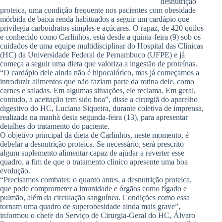
desnutrição
proteica, uma condição frequente nos pacientes com obesidade
mórbida de baixa renda habituados a seguir um cardápio que
privilegia carboidratos simples e açúcares. O rapaz, de 420 quilos
e conhecido como Carlinhos, está desde a quinta-feira (9) sob os
cuidados de uma equipe multidisciplinar do Hospital das Clínicas
(HC) da Universidade Federal de Pernambuco (UFPE) e já
começa a seguir uma dieta que valoriza a ingestão de proteínas.
“O cardápio dele ainda não é hipocalórico, mas já começamos a
introduzir alimentos que não faziam parte da rotina dele, como
carnes e saladas. Em algumas situações, ele reclama. Em geral,
contudo, a aceitação tem sido boa”, disse a cirurgiã do aparelho
digestivo do HC, Luciana Siqueira, durante coletiva de imprensa,
realizada na manhã desta segunda-feira (13), para apresentar
detalhes do tratamento do paciente.
O objetivo principal da dieta de Carlinhos, neste momento, é
debelar a desnutrição proteica. Se necessário, será prescrito
algum suplemento alimentar capaz de ajudar a reverter esse
quadro, a fim de que o tratamento clínico apresente uma boa
evolução.
“Precisamos combater, o quanto antes, a desnutrição proteica,
que pode comprometer a imunidade e órgãos como fígado e
pulmão, além da circulação sanguínea. Condições como essa
tornam uma quadro de superobesidade ainda mais grave”,
informou o chefe do Serviço de Cirurgia-Geral do HC, Álvaro