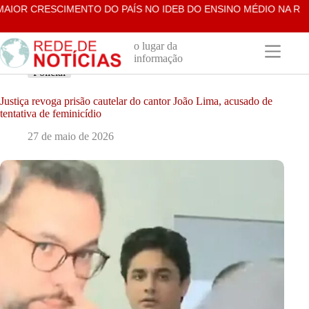
Pular
IOR CRESCIMENTO DO PAÍS NO IDEB DO ENSINO MÉDIO NA REDE
para
o
conteúdo
o lugar da
informação
Policial
Justiça revoga prisão cautelar do cantor João Lima, acusado de
tentativa de feminicídio
27 de maio de 2026