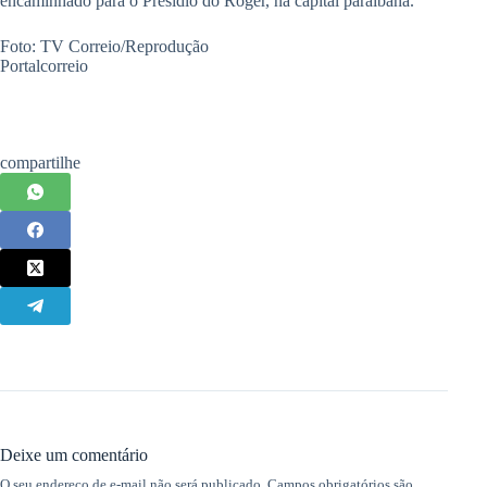
encaminhado para o Presídio do Róger, na capital paraibana.
Foto: TV Correio/Reprodução
Portalcorreio
compartilhe
Deixe um comentário
O seu endereço de e-mail não será publicado.
Campos obrigatórios são