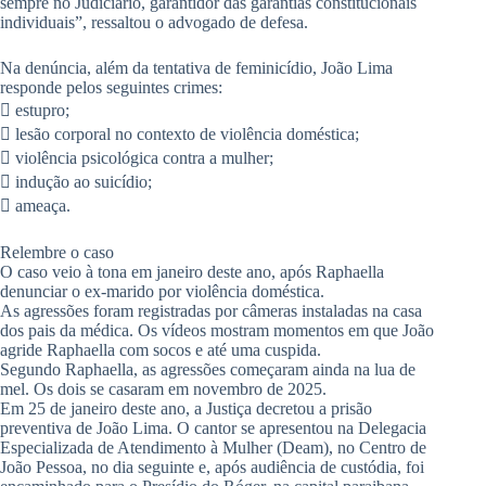
sempre no Judiciário, garantidor das garantias constitucionais
individuais”, ressaltou o advogado de defesa.
Na denúncia, além da tentativa de feminicídio, João Lima
responde pelos seguintes crimes:
 estupro;
 lesão corporal no contexto de violência doméstica;
 violência psicológica contra a mulher;
 indução ao suicídio;
 ameaça.
Relembre o caso
O caso veio à tona em janeiro deste ano, após Raphaella
denunciar o ex-marido por violência doméstica.
As agressões foram registradas por câmeras instaladas na casa
dos pais da médica. Os vídeos mostram momentos em que João
agride Raphaella com socos e até uma cuspida.
Segundo Raphaella, as agressões começaram ainda na lua de
mel. Os dois se casaram em novembro de 2025.
Em 25 de janeiro deste ano, a Justiça decretou a prisão
preventiva de João Lima. O cantor se apresentou na Delegacia
Especializada de Atendimento à Mulher (Deam), no Centro de
João Pessoa, no dia seguinte e, após audiência de custódia, foi