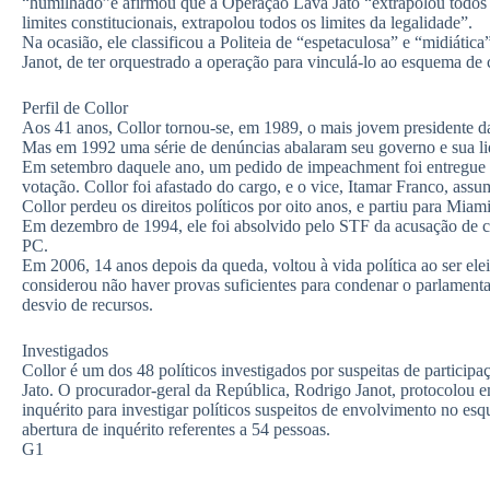
“humilhado”e afirmou que a Operação Lava Jato “extrapolou todos os
limites constitucionais, extrapolou todos os limites da legalidade”.
Na ocasião, ele classificou a Politeia de “espetaculosa” e “midiáti
Janot, de ter orquestrado a operação para vinculá-lo ao esquema de
Perfil de Collor
Aos 41 anos, Collor tornou-se, em 1989, o mais jovem presidente da
Mas em 1992 uma série de denúncias abalaram seu governo e sua li
Em setembro daquele ano, um pedido de impeachment foi entregue 
votação. Collor foi afastado do cargo, e o vice, Itamar Franco, ass
Collor perdeu os direitos políticos por oito anos, e partiu para Miami
Em dezembro de 1994, ele foi absolvido pelo STF da acusação de c
PC.
Em 2006, 14 anos depois da queda, voltou à vida política ao ser el
considerou não haver provas suficientes para condenar o parlamenta
desvio de recursos.
Investigados
Collor é um dos 48 políticos investigados por suspeitas de particip
Jato. O procurador-geral da República, Rodrigo Janot, protocolou
inquérito para investigar políticos suspeitos de envolvimento no e
abertura de inquérito referentes a 54 pessoas.
G1