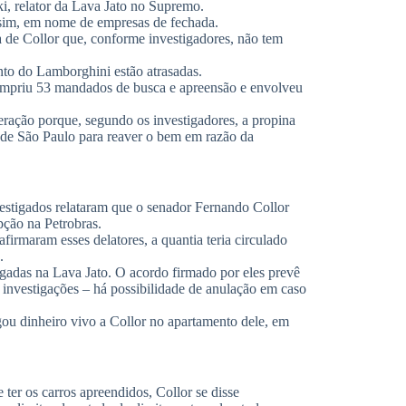
ki, relator da Lava Jato no Supremo.
 sim, em nome de empresas de fechada.
 de Collor que, conforme investigadores, não tem
to do Lamborghini estão atrasadas.
umpriu 53 mandados de busca e apreensão e envolveu
ração porque, segundo os investigadores, a propina
ça de São Paulo para reaver o bem em razão da
stigados relataram que o senador Fernando Collor
pção na Petrobras.
firmaram esses delatores, a quantia teria circulado
.
igadas na Lava Jato. O acordo firmado por eles prevê
 investigações – há possibilidade de anulação em caso
gou dinheiro vivo a Collor no apartamento dele, em
ter os carros apreendidos, Collor se disse