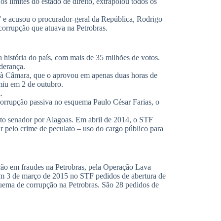
 limites do estado de direito, extrapolou todos os
ca” e acusou o procurador-geral da República, Rodrigo
 corrupção que atuava na Petrobras.
 história do país, com mais de 35 milhões de votos.
derança.
à Câmara, que o aprovou em apenas duas horas de
umiu em 2 de outubro.
.
orrupção passiva no esquema Paulo César Farias, o
eito senador por Alagoas. Em abril de 2014, o STF
r pelo crime de peculato – uso do cargo público para
ação em fraudes na Petrobras, pela Operação Lava
 em 3 de março de 2015 no STF pedidos de abertura de
squema de corrupção na Petrobras. São 28 pedidos de