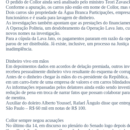
O pedido de Collor ainda será analisado pelo ministro Teori Zavasc
Conforme a apuração, os carros não estão em nome de Collor, mas
Dois carros são propriedade da Água Branca Participações, empresa
funcionários e é usada para lavagem de dinheiro.
As investigações também apontam que as prestações do financiamen
A Operação Politeia, um desdobramento da Operação Lava Jato, c
novos nomes na investigação.
Para a cúpula da Lava Jato, os pagamentos pararam em razão da ope
parou de ser distribuída. Já existe, inclusive, um processo na Justi
inadimplência.
Dinheiro vivo em mãos
Em depoimentos dados em acordos de delação premiada, outros inve
recebeu pessoalmente dinheiro vivo resultante do esquema de corru
Antes de o dinheiro chegar às mãos do ex-presidente da República, a
em um carro-forte de uma empresa de valores e em carros blindados
As informações repassadas pelos delatores ainda estão sendo invest
redução de pena em troca de narrar fatos que possam colaborar para
de mentira.
Auxiliar do doleiro Alberto Youssef, Rafael Ângulo disse que entre
São Paulo – R$ 60 mil em notas de R$ 100.
Collor sempre negou acusações
No último dia 14, em discurso no plenário do Senado logo depois de 