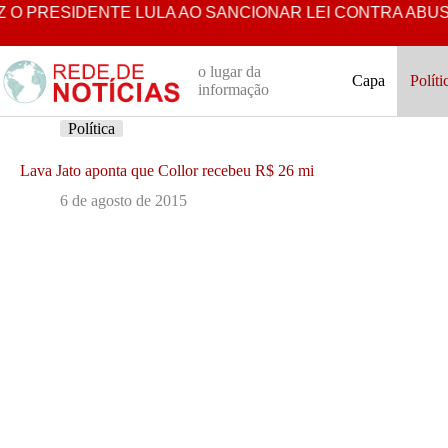
Pular
RESIDENTE LULA AO SANCIONAR LEI CONTRA ABUSO INFAN
para
o
conteúdo
o lugar da
Capa
Políti
informação
Política
Lava Jato aponta que Collor recebeu R$ 26 mi
6 de agosto de 2015