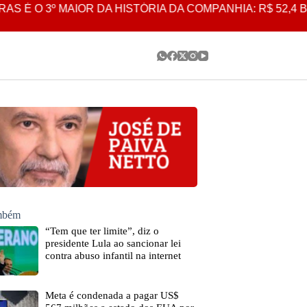
º MAIOR DA HISTÓRIA DA COMPANHIA: R$ 52,4 BILHÕES
ambém
“Tem que ter limite”, diz o
presidente Lula ao sancionar lei
contra abuso infantil na internet
Meta é condenada a pagar US$