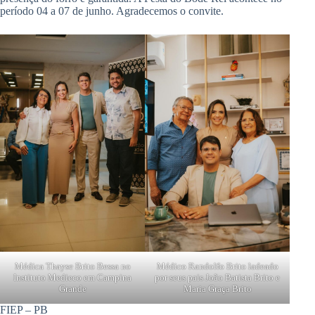
período 04 a 07 de junho. Agradecemos o convite.
Médica Thayse Brito Bessa no
Médico Randolfo Brito ladeado
Instituto Medieco em Campina
por seus pais João Batista Brito e
Grande
Maria Graça Brito
FIEP – PB