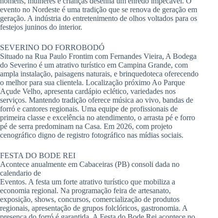
homens, mulheres e crianças desenha um enredo impecável. O
evento no Nordeste é uma tradição que se renova de geração em
geração. A indústria do entretenimento de olhos voltados para os
festejos juninos do interior.
SEVERINO DO FORROBODÓ
Situado na Rua Paulo Frontim com Fernandes Vieira, A Bodega
do Severino é um atrativo turístico em Campina Grande, com
ampla instalação, paisagens naturais, e brinquedoteca oferecendo
o melhor para sua clientela. Localização próximo Ao Parque
Açude Velho, apresenta cardápio eclético, variedades nos
serviços. Mantendo tradição oferece música ao vivo, bandas de
forró e cantores regionais. Uma equipe de profissionais de
primeira classe e excelência no atendimento, o arrasta pé e forro
pé de serra predominam na Casa. Em 2026, com projeto
cenográfico digno de registro fotográfico nas mídias sociais.
FESTA DO BODE REI
Acontece anualmente em Cabaceiras (PB) consoli dada no
calendario de
Eventos. A festa um forte atrativo turístico que mobiliza a
economia regional. Na programação feira de artesanato,
exposição, shows, concursos, comercialização de produtos
regionais, apresentação de grupos folclóricos, gastronomia. A
presença do forró é garantida. A Festa do Bode Rei acontece no