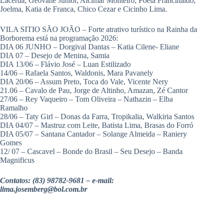
Lacerda, Geovane Júnior, Alcimar Monteiro, Poeta Francinaldo,
Joelma, Katia de Franca, Chico Cezar e Cicinho Lima.
VILA SITIO SÃO JOÃO – Forte atrativo turístico na Rainha da
Borborema está na programação 2026:
DIA 06 JUNHO – Dorgival Dantas – Katia Cilene- Eliane
DIA 07 – Desejo de Menina, Samia
DIA 13/06 – Flávio José – Luan Estilizado
14/06 – Rafaela Santos, Waldonis, Mara Pavanely
DIA 20/06 – Assum Preto, Toca do Vale, Vicente Nery
21.06 – Cavalo de Pau, Jorge de Altinho, Amazan, Zé Cantor
27/06 – Rey Vaqueiro – Tom Oliveira – Nathazin – Elba
Ramalho
28/06 – Taty Girl – Donas da Farra, Tropikalia, Walkiria Santos
DIA 04/07 – Mastruz com Leite, Batista Lima, Brasas do Forró
DIA 05/07 – Santana Cantador – Solange Almeida – Raniery
Gomes
12/ 07 – Cascavel – Bonde do Brasil – Seu Desejo – Banda
Magnificus
Contatos: (83) 98782-9681 – e-mail:
lima.josemberg@bol.com.br