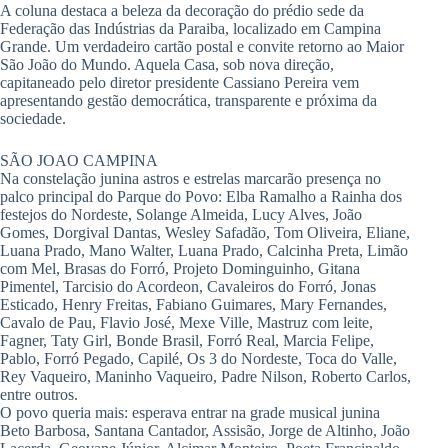
A coluna destaca a beleza da decoração do prédio sede da
Federação das Indústrias da Paraiba, localizado em Campina
Grande. Um verdadeiro cartão postal e convite retorno ao Maior
São João do Mundo. Aquela Casa, sob nova direção,
capitaneado pelo diretor presidente Cassiano Pereira vem
apresentando gestão democrática, transparente e próxima da
sociedade.
SÃO JOAO CAMPINA
Na constelação junina astros e estrelas marcarão presença no
palco principal do Parque do Povo: Elba Ramalho a Rainha dos
festejos do Nordeste, Solange Almeida, Lucy Alves, João
Gomes, Dorgival Dantas, Wesley Safadão, Tom Oliveira, Eliane,
Luana Prado, Mano Walter, Luana Prado, Calcinha Preta, Limão
com Mel, Brasas do Forró, Projeto Dominguinho, Gitana
Pimentel, Tarcisio do Acordeon, Cavaleiros do Forró, Jonas
Esticado, Henry Freitas, Fabiano Guimares, Mary Fernandes,
Cavalo de Pau, Flavio José, Mexe Ville, Mastruz com leite,
Fagner, Taty Girl, Bonde Brasil, Forró Real, Marcia Felipe,
Pablo, Forró Pegado, Capilé, Os 3 do Nordeste, Toca do Valle,
Rey Vaqueiro, Maninho Vaqueiro, Padre Nilson, Roberto Carlos,
entre outros.
O povo queria mais: esperava entrar na grade musical junina
Beto Barbosa, Santana Cantador, Assisão, Jorge de Altinho, João