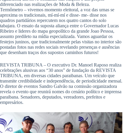
diferenciado nas realizações de Moda & Beleza.
Termômetro – vivemos momento eleitoral, a voz das urnas se
aproxima os tradicionais, mí-mí-mí e disse- me- disse nos
quadros partidários repercutem nos quatro cantos do solo
tabajara. O ensaio da suposta aliança entre o Governador Lucas
Ribeiro e lideres do mapa geopolítico da grande Joao Pessoa,
assunto predileto na mídia especializada. Vamos aguardar os
festejos juninos, que tradicionalmente pelas visitas no interior são
postadas fotos nas redes sociais revelando presenças e ausências
que desenham traços dos supostos caminhos futuros!
REVISTA TRIBUNA – O executivo Dr. Manoel Raposo realiza
celebrações alusivas aos “30 anos” de fundação da REVISTA
TRIBUNA, em diversas cidades paraibanas. Um veículo que
transmite credibilidade e independência, de periodicidade mensal.
O diretor de eventos Sandro Galvão na comissão organizadora
revela o evento que reunirá nomes do cenário político e imprensa
paraibana. Senadores, deputados, vereadores, prefeitos e
empresários.