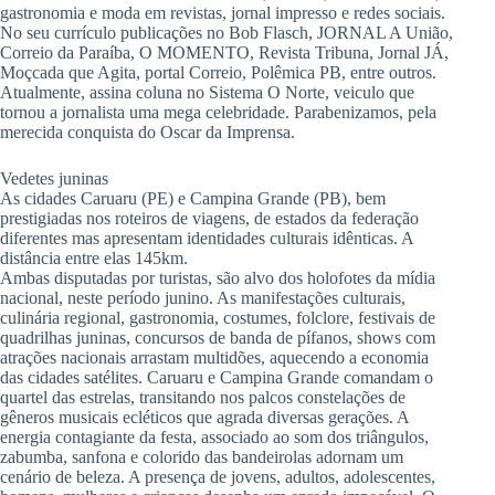
gastronomia e moda em revistas, jornal impresso e redes sociais.
No seu currículo publicações no Bob Flasch, JORNAL A União,
Correio da Paraíba, O MOMENTO, Revista Tribuna, Jornal JÁ,
Moçcada que Agita, portal Correio, Polêmica PB, entre outros.
Atualmente, assina coluna no Sistema O Norte, veiculo que
tornou a jornalista uma mega celebridade. Parabenizamos, pela
merecida conquista do Oscar da Imprensa.
Vedetes juninas
As cidades Caruaru (PE) e Campina Grande (PB), bem
prestigiadas nos roteiros de viagens, de estados da federação
diferentes mas apresentam identidades culturais idênticas. A
distância entre elas 145km.
Ambas disputadas por turistas, são alvo dos holofotes da mídia
nacional, neste período junino. As manifestações culturais,
culinária regional, gastronomia, costumes, folclore, festivais de
quadrilhas juninas, concursos de banda de pífanos, shows com
atrações nacionais arrastam multidões, aquecendo a economia
das cidades satélites. Caruaru e Campina Grande comandam o
quartel das estrelas, transitando nos palcos constelações de
gêneros musicais ecléticos que agrada diversas gerações. A
energia contagiante da festa, associado ao som dos triângulos,
zabumba, sanfona e colorido das bandeirolas adornam um
cenário de beleza. A presença de jovens, adultos, adolescentes,