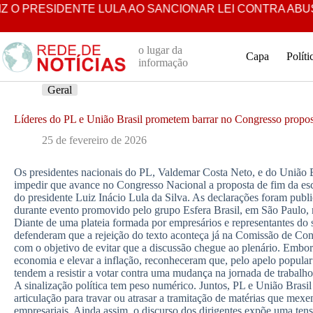
Pular
O PRESIDENTE LULA AO SANCIONAR LEI CONTRA ABUSO I
para
o
conteúdo
o lugar da
Capa
Políti
informação
Geral
Líderes do PL e União Brasil prometem barrar no Congresso propost
25 de fevereiro de 2026
Os presidentes nacionais do PL, Valdemar Costa Neto, e do União B
impedir que avance no Congresso Nacional a proposta de fim da esca
do presidente Luiz Inácio Lula da Silva. As declarações foram publ
durante evento promovido pelo grupo Esfera Brasil, em São Paulo, n
Diante de uma plateia formada por empresários e representantes do se
defenderam que a rejeição do texto aconteça já na Comissão de Con
com o objetivo de evitar que a discussão chegue ao plenário. Embor
economia e elevar a inflação, reconheceram que, pelo apelo popular
tendem a resistir a votar contra uma mudança na jornada de trabalho
A sinalização política tem peso numérico. Juntos, PL e União Bras
articulação para travar ou atrasar a tramitação de matérias que me
empresariais. Ainda assim, o discurso dos dirigentes expõe uma ten