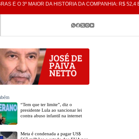
O 3º MAIOR DA HISTÓRIA DA COMPANHIA: R$ 52,4 BILH
ambém
“Tem que ter limite”, diz o
presidente Lula ao sancionar lei
contra abuso infantil na internet
Meta é condenada a pagar US$