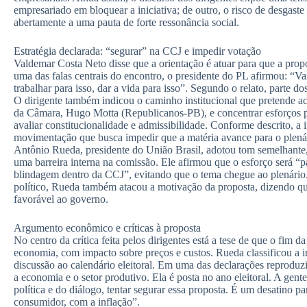
empresariado em bloquear a iniciativa; de outro, o risco de desgaste
abertamente a uma pauta de forte ressonância social.
Estratégia declarada: “segurar” na CCJ e impedir votação
Valdemar Costa Neto disse que a orientação é atuar para que a prop
uma das falas centrais do encontro, o presidente do PL afirmou: “V
trabalhar para isso, dar a vida para isso”. Segundo o relato, parte d
O dirigente também indicou o caminho institucional que pretende aci
da Câmara, Hugo Motta (Republicanos-PB), e concentrar esforços p
avaliar constitucionalidade e admissibilidade. Conforme descrito, a 
movimentação que busca impedir que a matéria avance para o plená
Antônio Rueda, presidente do União Brasil, adotou tom semelhante, r
uma barreira interna na comissão. Ele afirmou que o esforço será “pa
blindagem dentro da CCJ”, evitando que o tema chegue ao plenário.
político, Rueda também atacou a motivação da proposta, dizendo que
favorável ao governo.
Argumento econômico e críticas à proposta
No centro da crítica feita pelos dirigentes está a tese de que o fim d
economia, com impacto sobre preços e custos. Rueda classificou a i
discussão ao calendário eleitoral. Em uma das declarações reproduz
a economia e o setor produtivo. Ela é posta no ano eleitoral. A gente
política e do diálogo, tentar segurar essa proposta. É um desatino 
consumidor, com a inflação”.