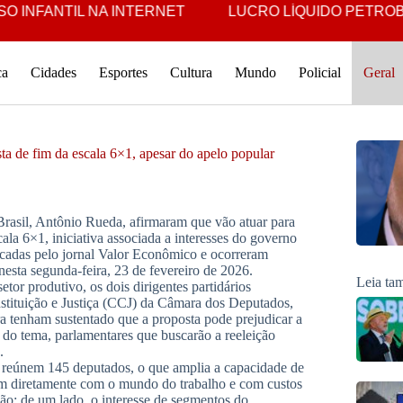
NFANTIL NA INTERNET
LUCRO LÍQUIDO PETROBRAS É 
ca
Cidades
Esportes
Cultura
Mundo
Policial
Geral
a de fim da escala 6×1, apesar do apelo popular
rasil, Antônio Rueda, afirmaram que vão atuar para
la 6×1, iniciativa associada a interesses do governo
icadas pelo jornal Valor Econômico e ocorreram
esta segunda-feira, 23 de fevereiro de 2026.
Leia t
tor produtivo, os dois dirigentes partidários
stituição e Justiça (CCJ) da Câmara dos Deputados,
a tenham sustentado que a proposta pode prejudicar a
 do tema, parlamentares que buscarão a reeleição
.
il reúnem 145 deputados, o que amplia a capacidade de
xem diretamente com o mundo do trabalho e com custos
são: de um lado, o interesse de segmentos do