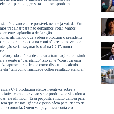
 eleitoral para congressistas que se oponham
osta não avance e, se possível, nem seja votada. Em
amos trabalhar para não deixarmos votar. Vamos
os presentes aplaudiu a declaração.
onar, afirmando que a ideia é procurar o presidente
ara conter a proposta na comissão responsável por
intenção seria “segurar isso aí na CCJ”, numa
rio.
eforçando a tática de atrasar a tramitação e construir
ra a gente ir ‘barrigando’ isso aí” e “construir uma
 Ao apresentar o debate como disputa de cálculo
 ela “tem como finalidade colher resultado eleitoral”
a escala 6×1 produziria efeitos negativos sobre a
niciativa como nociva ao setor produtivo e vinculou a
idas, ele afirmou: “Essa proposta é muito danosa para
 tem que ter inteligência e perspicácia para, dentro da
para a economia. Quem vai pagar essa conta é o