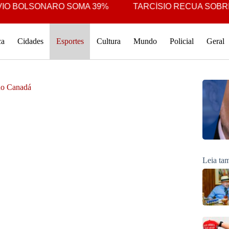
OLSONARO SOMA 39%
TARCÍSIO RECUA SOBRE BONÉ
ca
Cidades
Esportes
Cultura
Mundo
Policial
Geral
 no Canadá
Leia t