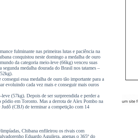
ance fulminante nas primeiras lutas e paciência na
Chibana conquistou neste domingo a medalha de ouro
mundo da categoria meio-leve (66kg) venceu suas
É a segunda medalha dourada do Brasil nos tatames –
(52kg).
e consegui essa medalha de ouro tão importante para a
uar evoluindo cada vez mais e conseguir mais ouros
leve (57kg). Depois de ser surpreendida e perder a
r ao pódio em Toronto. Mas a derrota de Alex Pombo na
e Judô (CBJ) de terminar a competição com 14
mpíadas, Chibana enfileirou os rivais com
 salvadorenho Eduardo Aguilera, apenas o 365º do