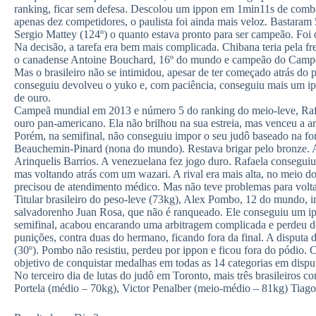
ranking, ficar sem defesa. Descolou um ippon em 1min11s de combat
apenas dez competidores, o paulista foi ainda mais veloz. Bastara
Sergio Mattey (124º) o quanto estava pronto para ser campeão. Foi
Na decisão, a tarefa era bem mais complicada. Chibana teria pela fr
o canadense Antoine Bouchard, 16º do mundo e campeão do Camp
Mas o brasileiro não se intimidou, apesar de ter começado atrás do 
conseguiu devolveu o yuko e, com paciência, conseguiu mais um ip
de ouro.
Campeã mundial em 2013 e número 5 do ranking do meio-leve, Rafa
ouro pan-americano. Ela não brilhou na sua estreia, mas venceu a 
Porém, na semifinal, não conseguiu impor o seu judô baseado na for
Beauchemin-Pinard (nona do mundo). Restava brigar pelo bronze. A
Arinquelis Barrios. A venezuelana fez jogo duro. Rafaela consegui
mas voltando atrás com um wazari. A rival era mais alta, no meio do
precisou de atendimento médico. Mas não teve problemas para voltar 
Titular brasileiro do peso-leve (73kg), Alex Pombo, 12 do mundo, in
salvadorenho Juan Rosa, que não é ranqueado. Ele conseguiu um 
semifinal, acabou encarando uma arbitragem complicada e perdeu do 
punições, contra duas do hermano, ficando fora da final. A disputa
(30º). Pombo não resistiu, perdeu por ippon e ficou fora do pódio. 
objetivo de conquistar medalhas em todas as 14 categorias em dispu
No terceiro dia de lutas do judô em Toronto, mais três brasileiros
Portela (médio – 70kg), Victor Penalber (meio-médio – 81kg) Tiag