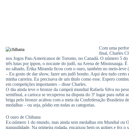
Com uma perform
final, Charles 
nos Jogos Pan-Americanos de Toronto, no Canadá. O número 5 do 
três lutas por ippon, o nocaute do judô, na Arena de Mississauga. 
no sábado, Érika Miranda ficou com o ouro, também no meio-leve 
– Eu gosto de dar show, fazer um judô bonito. Aqui deu tudo certo 
minha carreira. Eu precisava de um título como esse. Espero contin
em competições importantes – disse Charles.
O dia ainda teve o bronze da campeã mundial Rafaela Silva no peso-
semifinal, a carioca se recuperou na disputa do 3º lugar para subi
briga pelo bronze acabou com a meta da Confederação Brasileira d
medalhas – ou seja, pódio em todas as categorias.
O ouro de Chibana
Ex-número 1 do mundo, mas ainda sem medalhas em Mundial ou Oli
tranquilidade. Na primeira rodada, encaixou bem os golpes e fez o