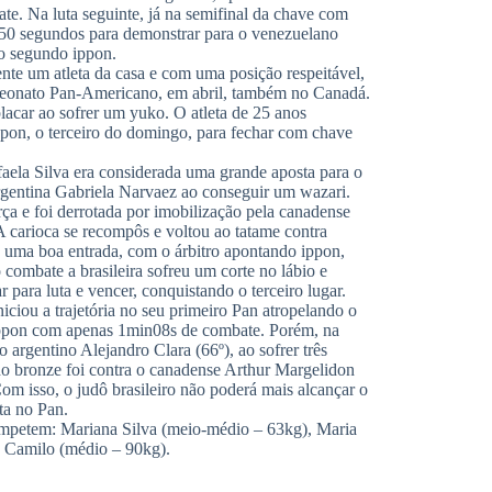
e. Na luta seguinte, já na semifinal da chave com
m 50 segundos para demonstrar para o venezuelano
 o segundo ippon.
ente um atleta da casa e com uma posição respeitável,
eonato Pan-Americano, em abril, também no Canadá.
placar ao sofrer um yuko. O atleta de 25 anos
pon, o terceiro do domingo, para fechar com chave
ela Silva era considerada uma grande aposta para o
argentina Gabriela Narvaez ao conseguir um wazari.
ça e foi derrotada por imobilização pela canadense
 carioca se recompôs e voltou ao tatame contra
u uma boa entrada, com o árbitro apontando ippon,
 combate a brasileira sofreu um corte no lábio e
para luta e vencer, conquistando o terceiro lugar.
iciou a trajetória no seu primeiro Pan atropelando o
ippon com apenas 1min08s de combate. Porém, na
argentino Alejandro Clara (66º), ao sofrer três
 do bronze foi contra o canadense Arthur Margelidon
Com isso, o judô brasileiro não poderá mais alcançar o
ta no Pan.
 competem: Mariana Silva (meio-médio – 63kg), Maria
o Camilo (médio – 90kg).