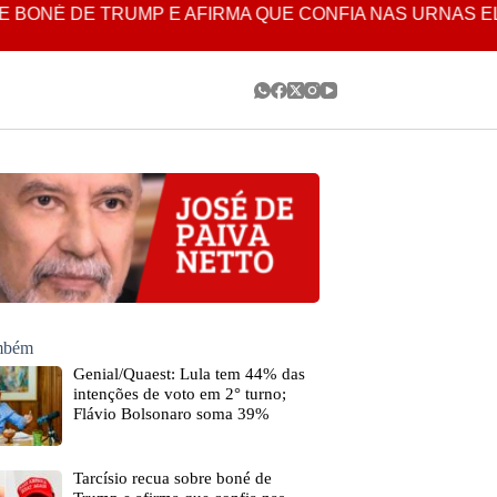
 DE TRUMP E AFIRMA QUE CONFIA NAS URNAS ELETRÔ
ambém
Genial/Quaest: Lula tem 44% das
intenções de voto em 2° turno;
Flávio Bolsonaro soma 39%
Tarcísio recua sobre boné de