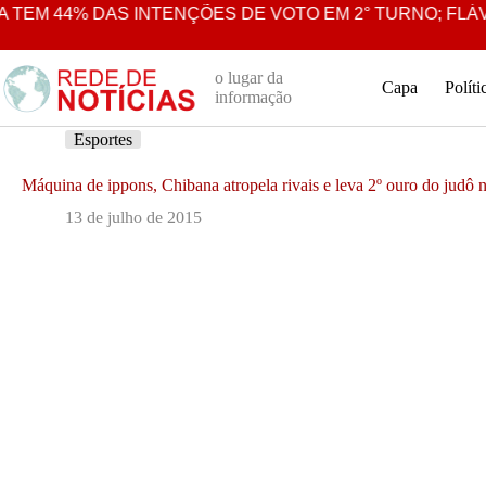
Pular
 44% DAS INTENÇÕES DE VOTO EM 2° TURNO; FLÁVIO B
para
o
conteúdo
o lugar da
Capa
Políti
informação
Esportes
Máquina de ippons, Chibana atropela rivais e leva 2º ouro do judô
13 de julho de 2015