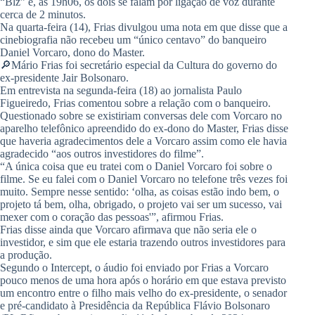
“Blz” e, às 19h06, os dois se falam por ligação de voz durante
cerca de 2 minutos.
Na quarta-feira (14), Frias divulgou uma nota em que disse que a
cinebiografia não recebeu um “único centavo” do banqueiro
Daniel Vorcaro, dono do Master.
🔎Mário Frias foi secretário especial da Cultura do governo do
ex-presidente Jair Bolsonaro.
Em entrevista na segunda-feira (18) ao jornalista Paulo
Figueiredo, Frias comentou sobre a relação com o banqueiro.
Questionado sobre se existiriam conversas dele com Vorcaro no
aparelho telefônico apreendido do ex-dono do Master, Frias disse
que haveria agradecimentos dele a Vorcaro assim como ele havia
agradecido “aos outros investidores do filme”.
“A única coisa que eu tratei com o Daniel Vorcaro foi sobre o
filme. Se eu falei com o Daniel Vorcaro no telefone três vezes foi
muito. Sempre nesse sentido: ‘olha, as coisas estão indo bem, o
projeto tá bem, olha, obrigado, o projeto vai ser um sucesso, vai
mexer com o coração das pessoas'”, afirmou Frias.
Frias disse ainda que Vorcaro afirmava que não seria ele o
investidor, e sim que ele estaria trazendo outros investidores para
a produção.
Segundo o Intercept, o áudio foi enviado por Frias a Vorcaro
pouco menos de uma hora após o horário em que estava previsto
um encontro entre o filho mais velho do ex-presidente, o senador
e pré-candidato à Presidência da República Flávio Bolsonaro