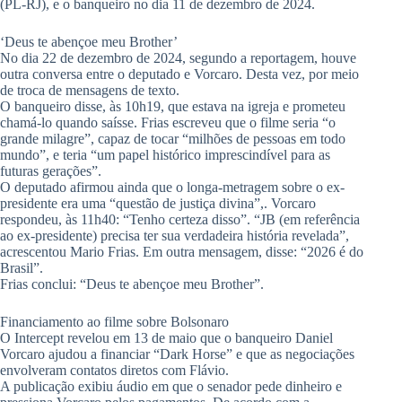
(PL-RJ), e o banqueiro no dia 11 de dezembro de 2024.
‘Deus te abençoe meu Brother’
No dia 22 de dezembro de 2024, segundo a reportagem, houve
outra conversa entre o deputado e Vorcaro. Desta vez, por meio
de troca de mensagens de texto.
O banqueiro disse, às 10h19, que estava na igreja e prometeu
chamá-lo quando saísse. Frias escreveu que o filme seria “o
grande milagre”, capaz de tocar “milhões de pessoas em todo
mundo”, e teria “um papel histórico imprescindível para as
futuras gerações”.
O deputado afirmou ainda que o longa-metragem sobre o ex-
presidente era uma “questão de justiça divina”,. Vorcaro
respondeu, às 11h40: “Tenho certeza disso”. “JB (em referência
ao ex-presidente) precisa ter sua verdadeira história revelada”,
acrescentou Mario Frias. Em outra mensagem, disse: “2026 é do
Brasil”.
Frias conclui: “Deus te abençoe meu Brother”.
Financiamento ao filme sobre Bolsonaro
O Intercept revelou em 13 de maio que o banqueiro Daniel
Vorcaro ajudou a financiar “Dark Horse” e que as negociações
envolveram contatos diretos com Flávio.
A publicação exibiu áudio em que o senador pede dinheiro e