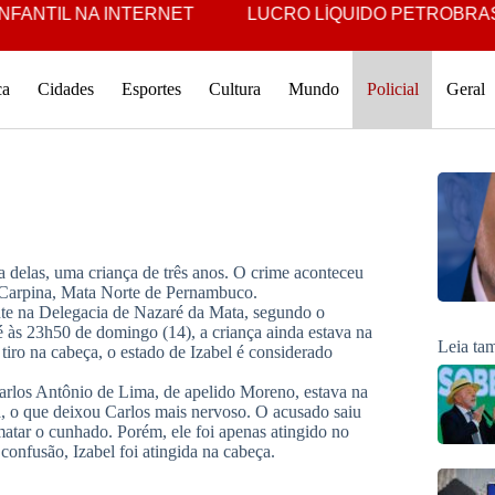
ANTIL NA INTERNET
LUCRO LÍQUIDO PETROBRAS É O
ca
Cidades
Esportes
Cultura
Mundo
Policial
Geral
 delas, uma criança de três anos. O crime aconteceu
m Carpina, Mata Norte de Pernambuco.
ante na Delegacia de Nazaré da Mata, segundo o
 às 23h50 de domingo (14), a criança ainda estava na
Leia t
tiro na cabeça, o estado de Izabel é considerado
arlos Antônio de Lima, de apelido Moreno, estava na
ga, o que deixou Carlos mais nervoso. O acusado saiu
 matar o cunhado. Porém, ele foi apenas atingido no
onfusão, Izabel foi atingida na cabeça.