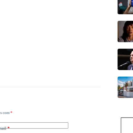
os com
*
mail
*