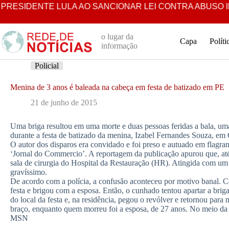
Pular
PRESIDENTE LULA AO SANCIONAR LEI CONTRA ABUSO INF
para
o
conteúdo
o lugar da
Capa
Políti
informação
Policial
Menina de 3 anos é baleada na cabeça em festa de batizado em PE
21 de junho de 2015
Uma briga resultou em uma morte e duas pessoas feridas a bala, uma
durante a festa de batizado da menina, Izabel Fernandes Souza, e
O autor dos disparos era convidado e foi preso e autuado em flagr
‘Jornal do Commercio’. A reportagem da publicação apurou que, até
sala de cirurgia do Hospital da Restauração (HR). Atingida com um 
gravíssimo.
De acordo com a polícia, a confusão aconteceu por motivo banal. C
festa e brigou com a esposa. Então, o cunhado tentou apartar a bri
do local da festa e, na residência, pegou o revólver e retornou para
braço, enquanto quem morreu foi a esposa, de 27 anos. No meio da c
MSN