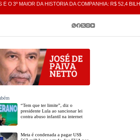
 3º MAIOR DA HISTÓRIA DA COMPANHIA: R$ 52,4 BILHÕE
ambém
“Tem que ter limite”, diz o
presidente Lula ao sancionar lei
contra abuso infantil na internet
Meta é condenada a pagar US$