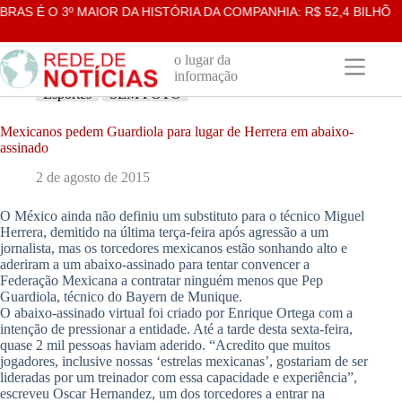
Pular
S É O 3º MAIOR DA HISTÓRIA DA COMPANHIA: R$ 52,4 BILHÕES
para
o
conteúdo
o lugar da
informação
Esportes
SEM FOTO
Mexicanos pedem Guardiola para lugar de Herrera em abaixo-
assinado
2 de agosto de 2015
O México ainda não definiu um substituto para o técnico Miguel
Herrera, demitido na última terça-feira após agressão a um
jornalista, mas os torcedores mexicanos estão sonhando alto e
aderiram a um abaixo-assinado para tentar convencer a
Federação Mexicana a contratar ninguém menos que Pep
Guardiola, técnico do Bayern de Munique.
O abaixo-assinado virtual foi criado por Enrique Ortega com a
intenção de pressionar a entidade. Até a tarde desta sexta-feira,
quase 2 mil pessoas haviam aderido. “Acredito que muitos
jogadores, inclusive nossas ‘estrelas mexicanas’, gostariam de ser
lideradas por um treinador com essa capacidade e experiência”,
escreveu Oscar Hernandez, um dos torcedores a entrar na