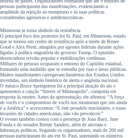
dezena de países. Organizadores estimaram que até 9 milhões de
pessoas participaram das manifestações, evidenciando a
amplitude da rejeição ao trumpismo e às suas políticas
consideradas agressivas e antidemocráticas.
Minnesota se torna símbolo da resistência
O principal foco dos protestos foi St. Paul, em Minnesota, estado
que se tornou um centro de resistência após a morte de Renee
Good e Alex Pretti, atingidos por agentes federais durante ações
ligadas à política migratória do governo Trump. O episódio
desencadeou revolta popular e mobilizações contínuas.
Milhares de pessoas ocuparam o entorno do Capitólio estadual,
formando uma multidão que se estendia por ruas e áreas públicas.
Muitos manifestantes carregavam bandeiras dos Estados Unidos
invertidas, um símbolo histórico de alerta e angústia nacional.
O músico Bruce Springsteen foi a principal atração do ato e
apresentou a canção “Streets of Minneapolis”, composta em
resposta às mortes. Antes da apresentação, ele afirmou: “A força
de vocês e o compromisso de vocês nos mostraram que isto ainda
é a América” e acrescentou: “E este pesadelo reacionário, e essas
invasões de cidades americanas, não vão prevalecer.”
O evento também contou com a presença de Joan Baez, Jane
Fonda e do senador Bernie Sanders, além de ativistas e
lideranças políticas. Segundo os organizadores, mais de 200 mil
pessoas participaram do ato em St. Paul, superando os números