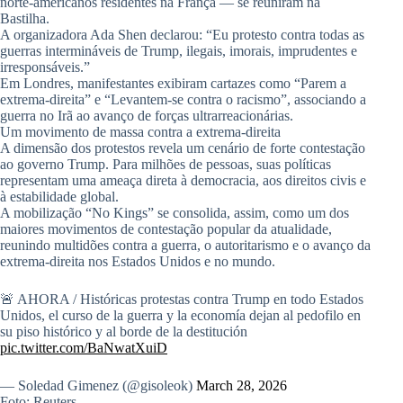
norte-americanos residentes na França — se reuniram na
Bastilha.
A organizadora Ada Shen declarou: “Eu protesto contra todas as
guerras intermináveis de Trump, ilegais, imorais, imprudentes e
irresponsáveis.”
Em Londres, manifestantes exibiram cartazes como “Parem a
extrema-direita” e “Levantem-se contra o racismo”, associando a
guerra no Irã ao avanço de forças ultrarreacionárias.
Um movimento de massa contra a extrema-direita
A dimensão dos protestos revela um cenário de forte contestação
ao governo Trump. Para milhões de pessoas, suas políticas
representam uma ameaça direta à democracia, aos direitos civis e
à estabilidade global.
A mobilização “No Kings” se consolida, assim, como um dos
maiores movimentos de contestação popular da atualidade,
reunindo multidões contra a guerra, o autoritarismo e o avanço da
extrema-direita nos Estados Unidos e no mundo.
🚨 AHORA / Históricas protestas contra Trump en todo Estados
Unidos, el curso de la guerra y la economía dejan al pedofilo en
su piso histórico y al borde de la destitución
pic.twitter.com/BaNwatXuiD
— Soledad Gimenez (@gisoleok)
March 28, 2026
Foto: Reuters