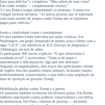
fazer para detê-los” e completou: “Mas sabem de uma coisa?
Eles estão errados — completamente errados.”
A Casa Branca reagiu minimizando os protestos. A porta-voz
Abigail Jackson declarou: “As únicas pessoas que se importam
com essas sessões de terapia contra Trump são os repórteres
pagos para cobri-las.”
Ironia e criatividade contra o autoritarismo
Os atos também foram marcados por ações criativas. Em
Washington, um grupo fantasiado de insetos usava coletes com a
sigla “LICE”, em referência ao ICE (Serviço de Imigração e
Alfândega), em tom de sátira.
O participante Bill Jarcho explicou: “O que oferecemos é
zombaria ao rei” e acrescentou: “Trata-se de pegar o
autoritarismo e ridicularizá-lo, algo que eles detestam.”
Segundo os organizadores, dois terços dos participantes vieram
de regiões fora dos grandes centros urbanos, incluindo estados
tradicionalmente conservadores, o que indica uma ampliação da
base de oposição ao governo Trump.
Mobilização global contra Trump e a guerra
Os protestos também ocorreram em diversos países. Em Roma,
milhares marcharam contra políticas conservadoras e em defesa
da democracia. Em Paris, centenas de pessoas — incluindo