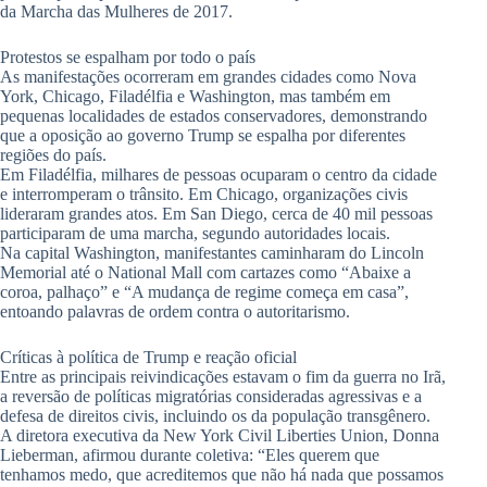
da Marcha das Mulheres de 2017.
Protestos se espalham por todo o país
As manifestações ocorreram em grandes cidades como Nova
York, Chicago, Filadélfia e Washington, mas também em
pequenas localidades de estados conservadores, demonstrando
que a oposição ao governo Trump se espalha por diferentes
regiões do país.
Em Filadélfia, milhares de pessoas ocuparam o centro da cidade
e interromperam o trânsito. Em Chicago, organizações civis
lideraram grandes atos. Em San Diego, cerca de 40 mil pessoas
participaram de uma marcha, segundo autoridades locais.
Na capital Washington, manifestantes caminharam do Lincoln
Memorial até o National Mall com cartazes como “Abaixe a
coroa, palhaço” e “A mudança de regime começa em casa”,
entoando palavras de ordem contra o autoritarismo.
Críticas à política de Trump e reação oficial
Entre as principais reivindicações estavam o fim da guerra no Irã,
a reversão de políticas migratórias consideradas agressivas e a
defesa de direitos civis, incluindo os da população transgênero.
A diretora executiva da New York Civil Liberties Union, Donna
Lieberman, afirmou durante coletiva: “Eles querem que
tenhamos medo, que acreditemos que não há nada que possamos