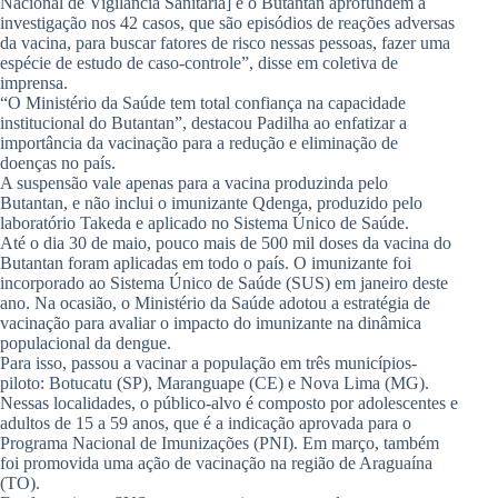
Nacional de Vigilância Sanitária] e o Butantan aprofundem a
investigação nos 42 casos, que são episódios de reações adversas
da vacina, para buscar fatores de risco nessas pessoas, fazer uma
espécie de estudo de caso-controle”, disse em coletiva de
imprensa.
“O Ministério da Saúde tem total confiança na capacidade
institucional do Butantan”, destacou Padilha ao enfatizar a
importância da vacinação para a redução e eliminação de
doenças no país.
A suspensão vale apenas para a vacina produzinda pelo
Butantan, e não inclui o imunizante Qdenga, produzido pelo
laboratório Takeda e aplicado no Sistema Único de Saúde.
Até o dia 30 de maio, pouco mais de 500 mil doses da vacina do
Butantan foram aplicadas em todo o país. O imunizante foi
incorporado ao Sistema Único de Saúde (SUS) em janeiro deste
ano. Na ocasião, o Ministério da Saúde adotou a estratégia de
vacinação para avaliar o impacto do imunizante na dinâmica
populacional da dengue.
Para isso, passou a vacinar a população em três municípios-
piloto: Botucatu (SP), Maranguape (CE) e Nova Lima (MG).
Nessas localidades, o público-alvo é composto por adolescentes e
adultos de 15 a 59 anos, que é a indicação aprovada para o
Programa Nacional de Imunizações (PNI). Em março, também
foi promovida uma ação de vacinação na região de Araguaína
(TO).