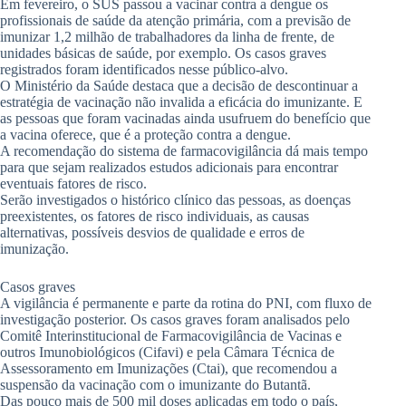
Em fevereiro, o SUS passou a vacinar contra a dengue os
profissionais de saúde da atenção primária, com a previsão de
imunizar 1,2 milhão de trabalhadores da linha de frente, de
unidades básicas de saúde, por exemplo. Os casos graves
registrados foram identificados nesse público-alvo.
O Ministério da Saúde destaca que a decisão de descontinuar a
estratégia de vacinação não invalida a eficácia do imunizante. E
as pessoas que foram vacinadas ainda usufruem do benefício que
a vacina oferece, que é a proteção contra a dengue.
A recomendação do sistema de farmacovigilância dá mais tempo
para que sejam realizados estudos adicionais para encontrar
eventuais fatores de risco.
Serão investigados o histórico clínico das pessoas, as doenças
preexistentes, os fatores de risco individuais, as causas
alternativas, possíveis desvios de qualidade e erros de
imunização.
Casos graves
A vigilância é permanente e parte da rotina do PNI, com fluxo de
investigação posterior. Os casos graves foram analisados pelo
Comitê Interinstitucional de Farmacovigilância de Vacinas e
outros Imunobiológicos (Cifavi) e pela Câmara Técnica de
Assessoramento em Imunizações (Ctai), que recomendou a
suspensão da vacinação com o imunizante do Butantã.
Das pouco mais de 500 mil doses aplicadas em todo o país,