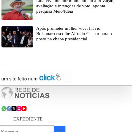
Lula vive melhor momento em aprovação,
avaliação e intenções de voto, aponta
pesquisa Meio/Ideia
Após prometer mulher vice, Flávio
Bolsonaro escolhe Alfredo Gaspar para o
posto na chapa presidencial
EXPEDIENTE
Sem