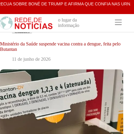
Pular
UA SOBRE BONÉ DE TRUMP E AFIRMA QUE CONFIA NAS URNAS E
para
o
conteúdo
o lugar da
informação
Cidades
Ministério da Saúde suspende vacina contra a dengue, feita pelo
Butantan
11 de junho de 2026